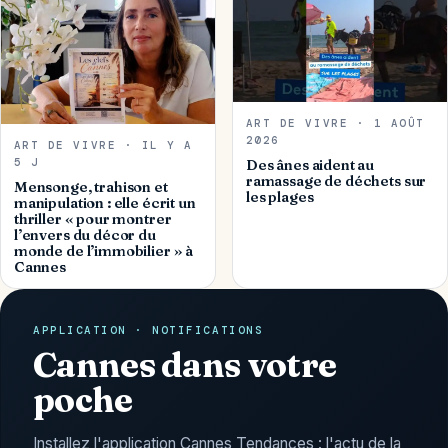
ART DE VIVRE · 1 AOÛT
2026
ART DE VIVRE · IL Y A
5 J
Des ânes aident au
ramassage de déchets sur
Mensonge, trahison et
les plages
manipulation : elle écrit un
thriller « pour montrer
l’envers du décor du
monde de l’immobilier » à
Cannes
APPLICATION · NOTIFICATIONS
Cannes dans votre
poche
Installez l'application Cannes Tendances : l'actu de la