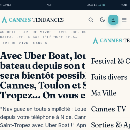
☀ CANNES
—
·
MER
—
·
COUCHER
18:48
VENT
—
CANNES
TENDANCES
ACCUEIL
·
ART DE VIVRE
·
AVEC UBER BOAT, LOUER UN
BATEAU DEPUIS SON TÉLÉPHONE SERA…
CANNES
T
ART DE VIVRE
CANNES
Avec Uber Boat, louer un
Festival & 
bateau depuis son téléphone
sera bientôt possible à Nice,
Faits divers
Cannes, Toulon et Saint-
Ma Ville
Tropez… On vous explique
Cannes TV
"Naviguez en toute simplicité : Louez votre bateau
depuis votre téléphone à Nice, Cannes, Toulon et
Sorties & A
Saint-Tropez avec Uber Boat !" Après les voitures,