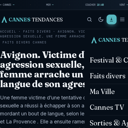
☀ CANNES
—
·
MER
—
·
COUCHER
18:48
VENT
—
CANNES
TENDANCES
ACCUEIL
·
FAITS DIVERS
·
AVIGNON. VICTIME D’UNE
AGRESSION SEXUELLE, UNE FEMME ARRACHE UN BOUT…
CANNES
T
FAITS DIVERS
CANNES
Avignon. Victime d’une
Festival & 
agression sexuelle, une
femme arrache un bout de
Faits divers
langue de son agresseur
Ma Ville
Une femme victime d’une tentative d’agression
sexuelle a réussi à échapper à son agresseur en lui
Cannes TV
mordant un bout de langue, selon le Dauphiné Libéré
et La Provence . Elle a ensuite ramené ce bout de
Sorties & A