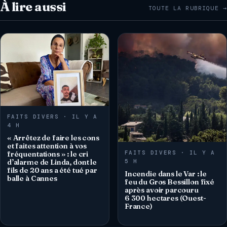
À lire aussi
TOUTE LA RUBRIQUE →
FAITS DIVERS · IL Y A
4 H
« Arrêtez de faire les cons
et faites attention à vos
FAITS DIVERS · IL Y A
fréquentations » : le cri
d’alarme de Linda, dont le
5 H
fils de 20 ans a été tué par
Incendie dans le Var : le
balle à Cannes
feu du Gros Bessillon fixé
après avoir parcouru
6 300 hectares (Ouest-
France)