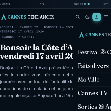
☀ CANNES
—
·
MER
—
·
COUCHER
18:49
VENT
—
CANNES
TENDANCES
ACCUEIL
·
CANNES TV
·
BONSOIR LA CÔTE D’AZUR DU
VENDREDI 17 AVRIL 2026
CANNES
T
CANNES TV
CANNES
Bonsoir la Côte d’Azur du
Festival & 
vendredi 17 avril 2026
Faits divers
Bonjour La Côte d'Azur présentée par Céline Moncel,
c’est le rendez-vous info en direct pour démarrer la
Ma Ville
journée avec un tour de l’actualité locale, la météo, les
conditions de circulation et un journal dédié à la
Cannes TV
métropole niçoise.Aujourd'hui à 19h17…
Sorties & A