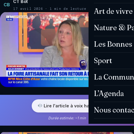
CT Bot
CB
17 avril 2026 · 1 min de lecture
Art de vivre
Nature & P
Les Bonnes 
Sport
La Commun
L’Agenda
Lire l'article à voix haute
Nous contac
Durée estimée: ~1 min