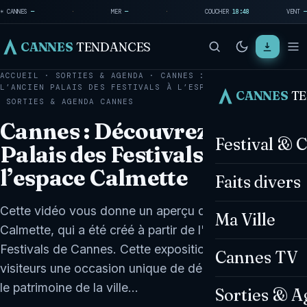
☀ CANNES
—
·
MER
—
·
COUCHER
18:48
VENT
—
CANNES
TENDANCES
ACCUEIL
·
SORTIES & AGENDA
·
CANNES : DÉCOUVREZ
L’ANCIEN PALAIS DES FESTIVALS À L’ESPACE CALMETTE
CANNES
T
SORTIES & AGENDA
CANNES
Cannes : Découvrez l’ancien
Festival & 
Palais des Festivals à
l’espace Calmette
Faits divers
Cette vidéo vous donne un aperçu du nouvel espace
Ma Ville
Calmette, qui a été créé à partir de l'ancien Palais des
Festivals de Cannes. Cette exposition offre aux
Cannes TV
visiteurs une occasion unique de découvrir l'histoire et
le patrimoine de la ville…
Sorties & A