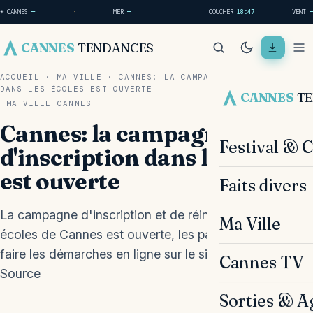
☀ CANNES
—
·
MER
—
·
COUCHER
18:47
VENT
—
CANNES
TENDANCES
ACCUEIL
·
MA VILLE
·
CANNES: LA CAMPAGNE D'INSCRIPTION
DANS LES ÉCOLES EST OUVERTE
CANNES
T
MA VILLE
CANNES
Cannes: la campagne
Festival & 
d'inscription dans les écoles
est ouverte
Faits divers
La campagne d'inscription et de réinscription dans les
Ma Ville
écoles de Cannes est ouverte, les parents peuvent
faire les démarches en ligne sur le site de la ville.
Cannes TV
Source
Sorties & A