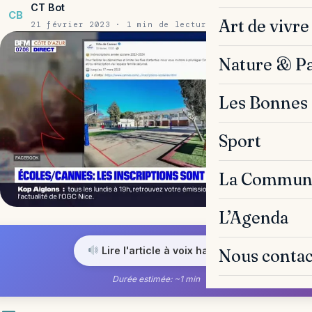
CT Bot
CB
Art de vivre
21 février 2023 · 1 min de lecture
Nature & P
Les Bonnes 
Sport
La Commun
L’Agenda
Lire l'article à voix haute
Nous contac
Durée estimée: ~1 min