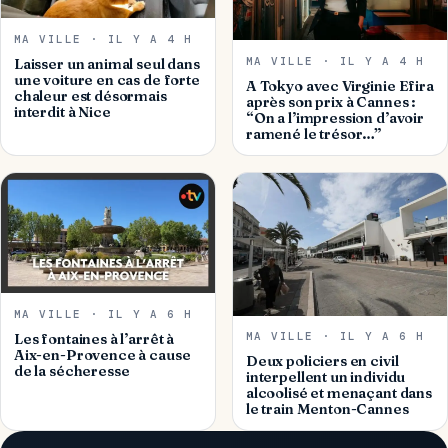
MA VILLE · IL Y A 4 H
MA VILLE · IL Y A 4 H
Laisser un animal seul dans
une voiture en cas de forte
A Tokyo avec Virginie Efira
chaleur est désormais
après son prix à Cannes :
interdit à Nice
“On a l’impression d’avoir
ramené le trésor…”
MA VILLE · IL Y A 6 H
MA VILLE · IL Y A 6 H
Les fontaines à l’arrêt à
Aix-en-Provence à cause
Deux policiers en civil
de la sécheresse
interpellent un individu
alcoolisé et menaçant dans
le train Menton-Cannes