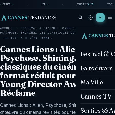
☀ CANNES
—
·
MER
—
·
COUCHER
18:48
VENT
—
CANNES
TENDANCES
ACCUEIL
·
FESTIVAL & CINÉMA
·
CANNES LIONS : ALIEN,
PSYCHOSE, SHINING… LES CLASSIQUES DU CINÉMA…
CANNES
T
FESTIVAL & CINÉMA
CANNES
Cannes Lions : Alien,
Festival & 
Psychose, Shining… les
classiques du cinéma en
Faits divers
format réduit pour les
Ma Ville
Young Director Awards – La
Réclame
Cannes TV
Cannes Lions : Alien, Psychose, Shining… Les chefs-
Sorties & A
d'œuvre du cinéma revisités pour les Young Director