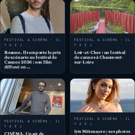
FESTIVAL & CINÉMA · IL
FESTIVAL & CINÉMA · IL
Y A 2 J
Y A 2 J
Roanne. Il remporte le prix
Loir-et-Cher : un festival
du scénario au festival de
de cannes à Chaumont-
Cannes 2026 : son film
sur-Loire
diffusé en …
FESTIVAL & CINÉMA · IL
FESTIVAL & CINÉMA · IL
Y A 5 J
Y A 5 J
Iris Mittenaere : ses photos
CINÉMA. Un air de