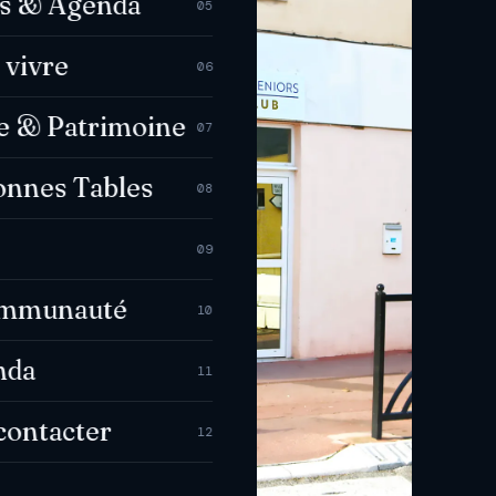
es & Agenda
05
 vivre
06
e & Patrimoine
07
onnes Tables
08
09
ommunauté
10
nda
11
contacter
12