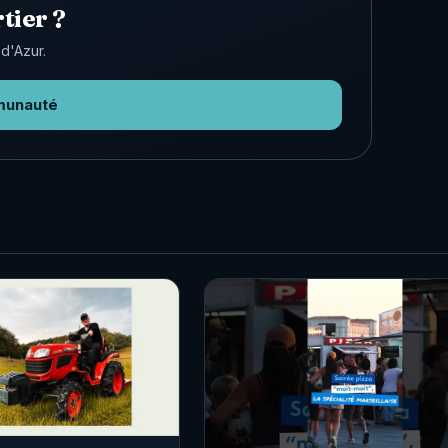
tier ?
d'Azur.
munauté