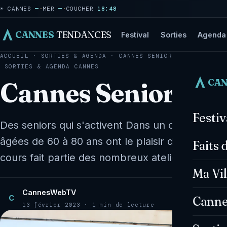
☀ CANNES
—
·
MER
—
·
COUCHER
18:48
CANNES
TENDANCES
Festival
Sorties
Agenda
ACCUEIL
·
SORTIES & AGENDA
·
CANNES SENIORS LE CLUB
SORTIES & AGENDA
CANNES
CA
Cannes Seniors Le
Festi
Des seniors qui s'activent Dans un cours de tap
âgées de 60 à 80 ans ont le plaisir de s'active
Faits 
cours fait partie des nombreux ateliers propo
Ma Vil
CannesWebTV
C
Canne
13 février 2023 · 1 min de lecture