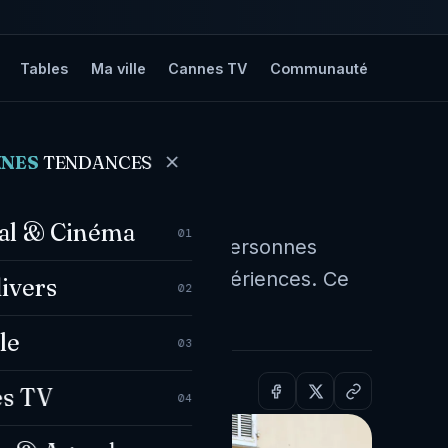
Tables
Ma ville
Cannes TV
Communauté
NNES
TENDANCES
 Club
val & Cinéma
01
isserie particulier, des personnes
r et de partager leurs expériences. Ce
divers
02
sés par le club Canne…
le
03
s TV
04