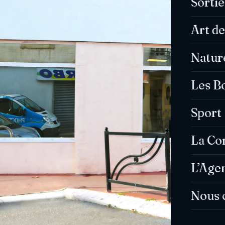
Sorti
Art de
Natur
Les B
Sport
La C
L’Age
Nous 