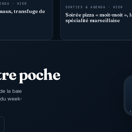
ENDA · HIER
SORTIES & AGENDA · HIER
maux, transfuge de
Soirée pizza « moit-moit », l
spécialité marseillaise
tre poche
de la baie
 du week-
A