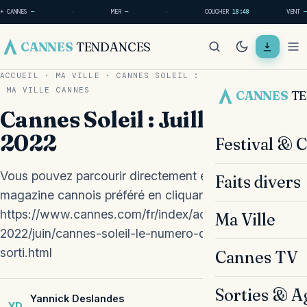
☀ CANNES
—
·
MER
—
·
COUCHER
18:48
VENT
—
CANNES
TENDANCES
ACCUEIL
·
MA VILLE
·
CANNES SOLEIL : JUILLET/AOUT 2022
MA VILLE
CANNES
CANNES
T
Cannes Soleil : Juillet/Aout
2022
Festival & 
Vous pouvez parcourir directement en ligne votre
Faits divers
magazine cannois préféré en cliquant sur ce lien :
https://www.cannes.com/fr/index/actualites/annee-
Ma Ville
2022/juin/cannes-soleil-le-numero-de-juillet-aout-est-
sorti.html
Cannes TV
Sorties & A
Yannick Deslandes
YD