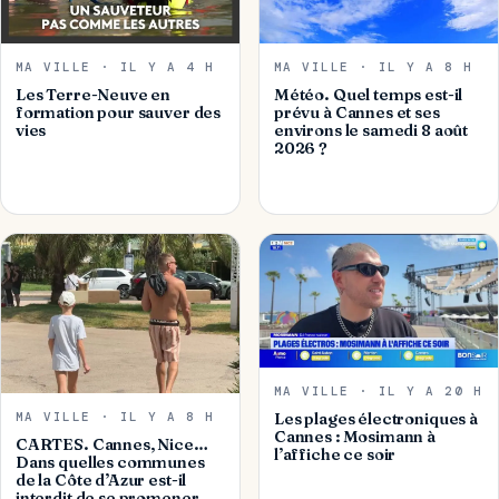
MA VILLE · IL Y A 4 H
MA VILLE · IL Y A 8 H
Les Terre-Neuve en
Météo. Quel temps est-il
formation pour sauver des
prévu à Cannes et ses
vies
environs le samedi 8 août
2026 ?
MA VILLE · IL Y A 20 H
MA VILLE · IL Y A 8 H
Les plages électroniques à
Cannes : Mosimann à
CARTES. Cannes, Nice…
l’affiche ce soir
Dans quelles communes
de la Côte d’Azur est-il
interdit de se promener