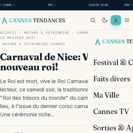
☀ CANNES
—
·
MER
—
·
COUCHER
18:46
VENT
—
CANNES
TENDANCES
ACCUEIL
·
NATURE & PATRIMOINE
·
CARNAVAL DE NICE: VIVE
LE NOUVEAU ROI!
CANNES
T
NATURE & PATRIMOINE
CANNES
Carnaval de Nice: Vive le
Festival & 
nouveau roi!
Faits divers
Le Roi est mort, vive le Roi Carnaval 2024! Cher
lecteur, ce samedi soir, la traditionnelle incinération du
Ma Ville
"Roi des trésors du monde" du carnaval de Nice a eu
lieu, à l'issue du dernier corso carnavalesque illuminé.
Cannes TV
Une cérémonie riche…
Sorties & A