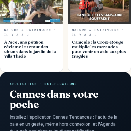
NATURE & PATRIMOINE ·
NATURE & PATRIMOINE ·
IL Y A 3 J
IL Y A 3 J
À Nice, une pétition
Canicule : la Croix-Rouge
réclame le retour des
multiplie les maraudes
chiens dans le jardin de la
pour venir en aide aux plus
Villa Thiole
fragiles
APPLICATION · NOTIFICATIONS
Cannes dans votre
poche
Installez l'application Cannes Tendances : l'actu de la
baie en un geste, même hors connexion, et l'Agenda