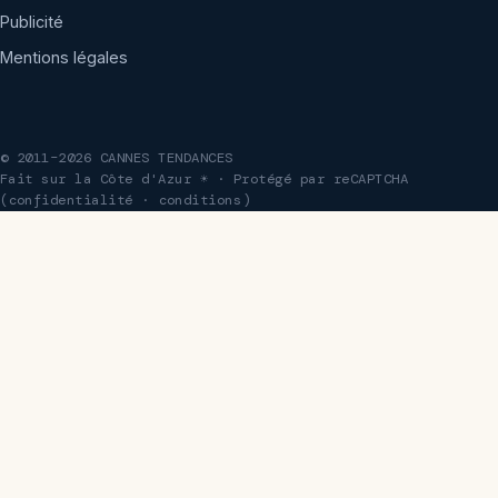
Publicité
Mentions légales
© 2011–2026 CANNES TENDANCES
Fait sur la Côte d'Azur ☀ · Protégé par reCAPTCHA
(
confidentialité
·
conditions
)