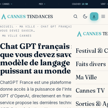
☀ CANNES
—
·
MER
—
·
COUCHER
18:50
VENT
—
CANNES
TENDANCES
ACCUEIL
·
MA VILLE
·
CHAT GPT FRANÇAIS : TOUT CE QUE
VOUS DEVEZ SAVOIR…
CANNES
T
MA VILLE
CANNES
Chat GPT français : Tout ce
Festival & 
que vous devez savoir sur le
modèle de langage le plus
Faits divers
puissant au monde
Ma Ville
ChatGPT France est une plateforme française qui
donne accès à la puissance de l'intelligence artificielle
Cannes TV
GPT d'OpenAI, directement en français. En 2026, ce
service propose les dernières technologies IA incluant
Sorties & A