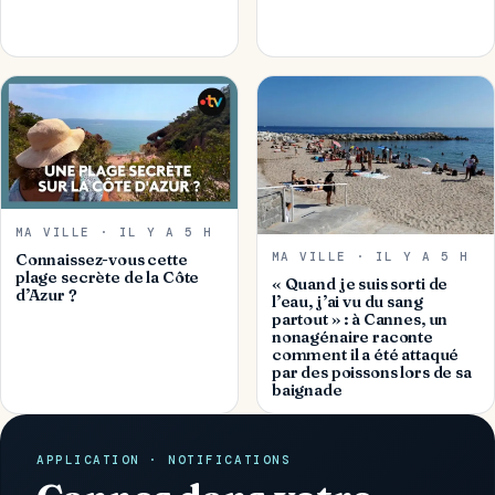
MA VILLE · IL Y A 5 H
MA VILLE · IL Y A 5 H
Connaissez-vous cette
plage secrète de la Côte
« Quand je suis sorti de
d’Azur ?
l’eau, j’ai vu du sang
partout » : à Cannes, un
nonagénaire raconte
comment il a été attaqué
par des poissons lors de sa
baignade
APPLICATION · NOTIFICATIONS