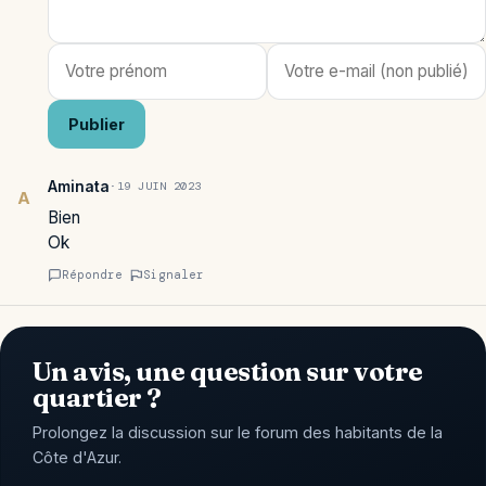
Publier
Aminata
·
19 JUIN 2023
A
Bien
Ok
Répondre
Signaler
Un avis, une question sur votre
quartier ?
Prolongez la discussion sur le forum des habitants de la
Côte d'Azur.