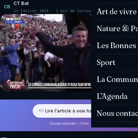
CT Bot
CB
Art de vivre
22 février 2026 · 1 min de lecture
Nature & P
Les Bonnes 
Sport
La Commun
L’Agenda
Lire l'article à voix haute
Nous contac
Durée estimée: ~1 min