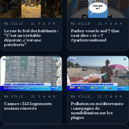
MA VILLE · IL Y A 3 H
MA VILLE · IL Y A 4 H
Le ras-le-bol des habitants :
Parlez-vous le sud ? Que
“C’est un véritable
veut dire « té » ?
dépotoir, c’est une
#parlezvouslesud
porcherie”
MA VILLE · IL Y A 4 H
MA VILLE · IL Y A 4 H
Cannes : 343 logements
Pollution en méditerranée
sociaux rénovés
: campagne de
sensibilisation sur les
plages