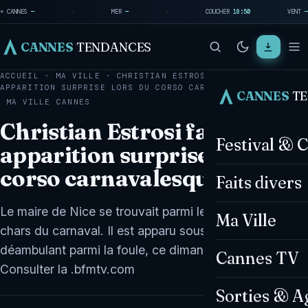
☀ CANNES
—
·
MER
—
·
COUCHER
18:50
VENT
—
CANNES
TENDANCES
ACCUEIL
·
MA VILLE
·
CHRISTIAN ESTROSI FAIT UNE
APPARITION SURPRISE LORS DU CORSO CARNAVALESQUE…
CANNES
T
MA VILLE
CANNES
Christian Estrosi fait une
Festival & 
apparition surprise lors du
corso carnavalesque de Nice
Faits divers
Le maire de Nice se trouvait parmi les troupes et les
Ma Ville
chars du carnaval. Il est apparu sous une grosse tête
déambulant parmi la foule, ce dimanche 22 février.
Cannes TV
Consulter la .bfmtv.com
Sorties & A