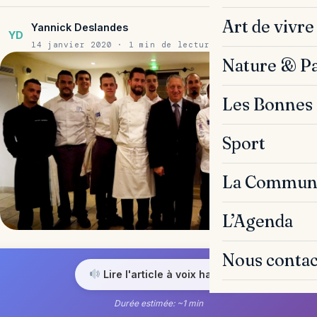
Art de vivre
Yannick Deslandes
YD
14 janvier 2020 · 1 min de lecture
Nature & P
Les Bonnes 
Sport
La Commun
L’Agenda
Nous contac
Lire l'article à voix haute
Durée estimée: ~1 min