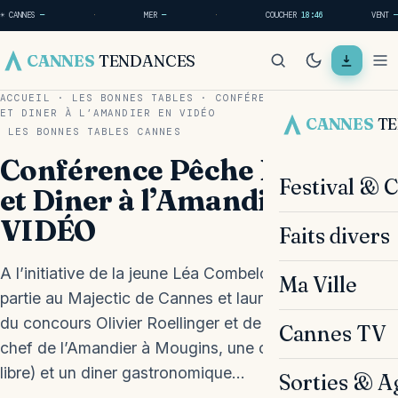
☀ CANNES
—
·
MER
—
·
COUCHER
18:46
VENT
—
CANNES
TENDANCES
ACCUEIL
·
LES BONNES TABLES
·
CONFÉRENCE PÊCHE DURABLE
ET DINER À L’AMANDIER EN VIDÉO
CANNES
T
LES BONNES TABLES
CANNES
Conférence Pêche Durable
Festival & 
et Diner à l’Amandier en
VIDÉO
Faits divers
A l’initiative de la jeune Léa Combelonge, chef de
Ma Ville
partie au Majectic de Cannes et lauréate 2019 1er prix
du concours Olivier Roellinger et de Denis Fétisson,
Cannes TV
chef de l’Amandier à Mougins, une conférence (entrée
libre) et un diner gastronomique…
Sorties & A