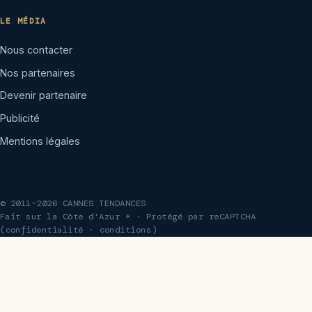
LE MÉDIA
Nous contacter
Nos partenaires
Devenir partenaire
Publicité
Mentions légales
© 2011–2026 CANNES TENDANCES
Fait sur la Côte d'Azur ☀ · Protégé par reCAPTCHA
(
confidentialité
·
conditions
)