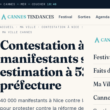
☀ CANNES
—
·
MER
—
·
COUCHER
18:46
CANNES
TENDANCES
Festival
Sorties
Agenda
ACCUEIL
·
MA VILLE
·
CONTESTATION À NICE : 40 000 MANIF
MA VILLE
CANNES
CA
Contestation à Nic
manifestants selon
Festi
estimation à 5200 
Faits 
préfecture
Ma Vil
Canne
40 000 manifestants à Nice contre la réforme de
pour protester contre la réforme des retraites 