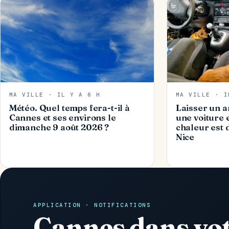
MA VILLE · IL Y A 6 H
MA VILLE · I
Météo. Quel temps fera-t-il à
Laisser un a
Cannes et ses environs le
une voiture 
dimanche 9 août 2026 ?
chaleur est 
Nice
APPLICATION · NOTIFICATIONS
Cannes dans vo