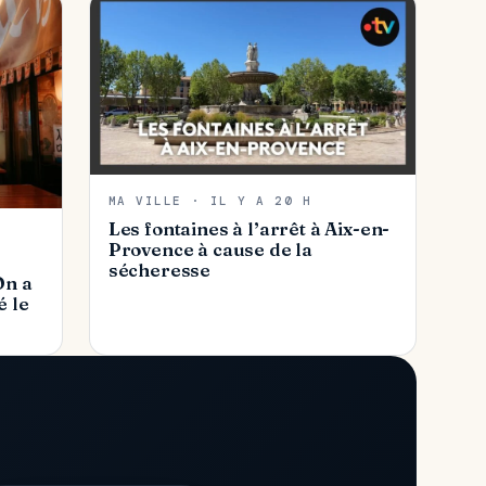
MA VILLE · IL Y A 20 H
Les fontaines à l’arrêt à Aix-en-
Provence à cause de la
sécheresse
On a
é le