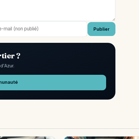
Publier
tier ?
d'Azur.
munauté