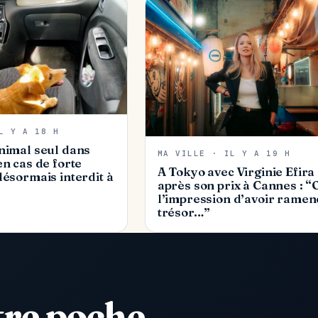
L Y A 18 H
nimal seul dans
MA VILLE · IL Y A 19 H
en cas de forte
A Tokyo avec Virginie Efira
désormais interdit à
après son prix à Cannes : “
l’impression d’avoir ramen
trésor…”
tre poche