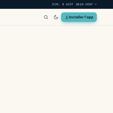
DIM. 9 AOÛT 2026
·
VENT
—
Installer l'app