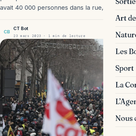
Sorti
avait 40 000 personnes dans la rue, tandis que
Art de
CT Bot
CB
Natur
23 mars 2023 · 1 min de lecture
Les B
Sport
La C
L’Age
Nous 