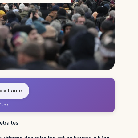
voix haute
1 min
etraites