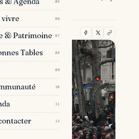
es & Agenda
05
 la…
 vivre
06
e & Patrimoine
07
onnes Tables
08
09
ommunauté
10
nda
11
contacter
12