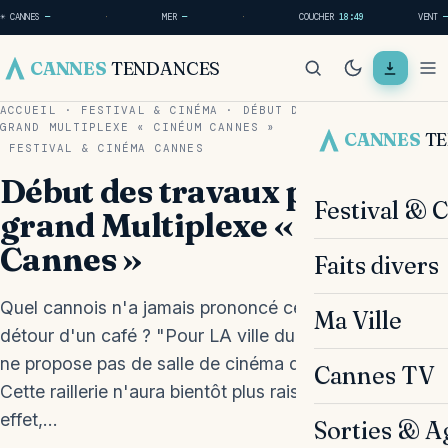
☀ CANNES
—
·
MER
—
·
COUCHER
18:49
VENT
—
CANNES
TENDANCES
ACCUEIL
·
FESTIVAL & CINÉMA
·
DÉBUT DES TRAVAUX POUR LE
GRAND MULTIPLEXE « CINÉUM CANNES »
CANNES
T
FESTIVAL & CINÉMA
CANNES
Début des travaux pour le
Festival & 
grand Multiplexe « Cinéum
Cannes »
Faits divers
Quel cannois n'a jamais prononcé cette phrase au
Ma Ville
détour d'un café ? "Pour LA ville du cinéma, Cannes
ne propose pas de salle de cinéma digne de ce nom !"
Cannes TV
Cette raillerie n'aura bientôt plus raison d'être ! En
effet,…
Sorties & A