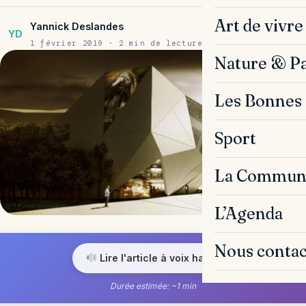
Art de vivre
Yannick Deslandes
YD
1 février 2019 · 2 min de lecture
Nature & P
Les Bonnes 
Sport
La Commun
L’Agenda
Nous contac
Lire l'article à voix haute
Durée estimée: ~1 min