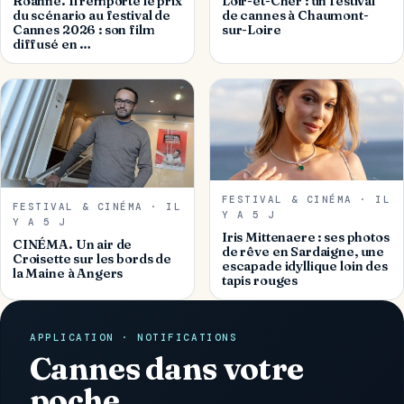
Roanne. Il remporte le prix
Loir-et-Cher : un festival
du scénario au festival de
de cannes à Chaumont-
Cannes 2026 : son film
sur-Loire
diffusé en …
FESTIVAL & CINÉMA · IL
FESTIVAL & CINÉMA · IL
Y A 5 J
Y A 5 J
Iris Mittenaere : ses photos
CINÉMA. Un air de
de rêve en Sardaigne, une
Croisette sur les bords de
escapade idyllique loin des
la Maine à Angers
tapis rouges
APPLICATION · NOTIFICATIONS
Cannes dans votre
poche