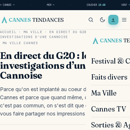
☀ CANNES
—
·
MER
—
·
COUCHER
18:48
VENT
—
CANNES
TENDANCES
ACCUEIL
·
MA VILLE
·
EN DIRECT DU G20 : LES
INVESTIGATIONS D’UNE CANNOISE
CANNES
T
MA VILLE
CANNES
En direct du G20 : les
Festival & 
investigations d’une
Cannoise
Faits divers
Parce qu'on est implanté au coeur de la ville de
Ma Ville
Cannes et parce que quand même, ce qu'il se passe
c'est pas commun, on s'est dit que ce serait bien de
Cannes TV
vous faire partager nos impressions !
Sorties & A