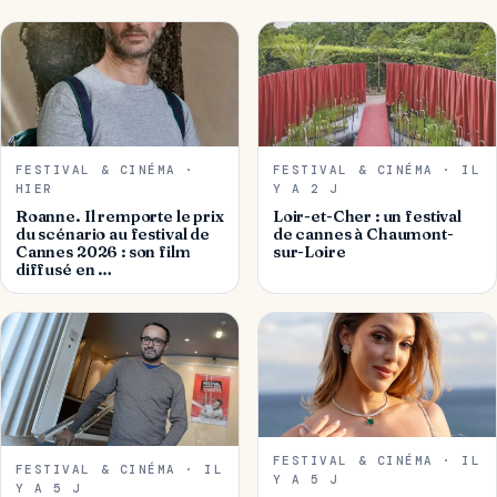
FESTIVAL & CINÉMA ·
FESTIVAL & CINÉMA · IL
HIER
Y A 2 J
Roanne. Il remporte le prix
Loir-et-Cher : un festival
du scénario au festival de
de cannes à Chaumont-
Cannes 2026 : son film
sur-Loire
diffusé en …
FESTIVAL & CINÉMA · IL
FESTIVAL & CINÉMA · IL
Y A 5 J
Y A 5 J