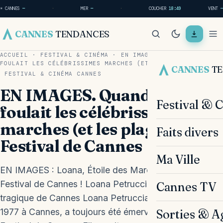
☀ CANNES
—
·
MER
—
·
COUCHER
18:49
VENT
—
CANNES
TENDANCES
ACCUEIL
·
FESTIVAL & CINÉMA
·
EN IMAGES. QUAND LOANA
FOULAIT LES CÉLÉBRISSIMES MARCHES (ET LES…
CANNES
T
FESTIVAL & CINÉMA
CANNES
EN IMAGES. Quand Loana
Festival & 
foulait les célébrissimes
marches (et les plages) du
Faits divers
Festival de Cannes
Ma Ville
EN IMAGES : Loana, Étoile des Marches et Plages du
Festival de Cannes ! Loana Petrucciani : L’étoile
Cannes TV
tragique de Cannes Loana Petrucciani, née en août
1977 à Cannes, a toujours été émerveillée par le
Sorties & A