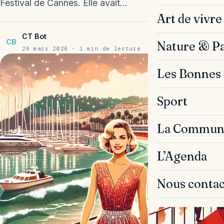
Festival de Cannes. Elle avait…
Art de vivre
CT Bot
CB
Nature & P
26 mars 2026 · 1 min de lecture
Les Bonnes 
Sport
La Commun
L’Agenda
Nous contac