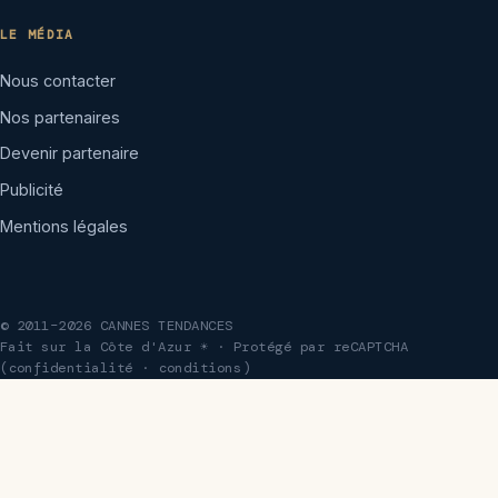
LE MÉDIA
Nous contacter
Nos partenaires
Devenir partenaire
Publicité
Mentions légales
© 2011–2026 CANNES TENDANCES
Fait sur la Côte d'Azur ☀ · Protégé par reCAPTCHA
(
confidentialité
·
conditions
)