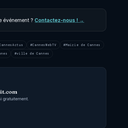
tre événement ?
Contactez-nous ! →
CannesActus
#CannesWebTV
#Mairie de Cannes
nnes
#ville de Cannes
it.com
ï gratuitement.