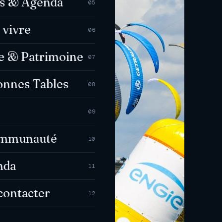
es & Agenda
05
 vivre
06
e & Patrimoine
07
onnes Tables
08
09
ommunauté
10
nda
11
contacter
12