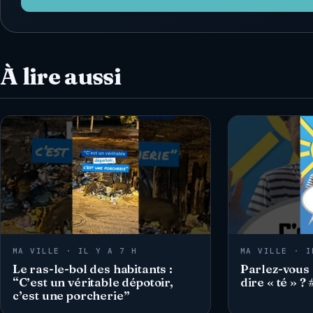
À lire aussi
MA VILLE · IL Y A 7 H
MA VILLE · I
Le ras-le-bol des habitants :
Parlez-vous 
“C’est un véritable dépotoir,
dire « té » 
c’est une porcherie”