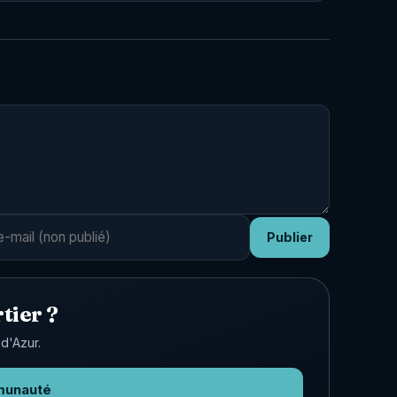
Publier
tier ?
d'Azur.
munauté