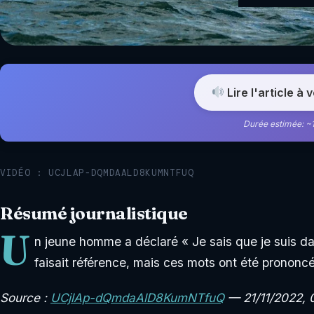
Lire l'article à 
Durée estimée: ~
VIDÉO : UCJLAP-DQMDAALD8KUMNTFUQ
Résumé journalistique
U
n jeune homme a déclaré « Je sais que je suis dans 
faisait référence, mais ces mots ont été prononc
Source :
UCjlAp-dQmdaAlD8KumNTfuQ
— 21/11/2022, 