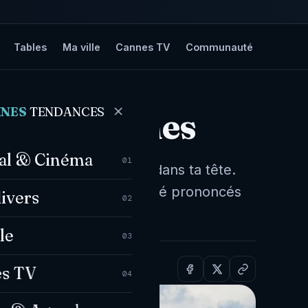
Tables
Ma ville
Cannes TV
Communauté
NNES
TENDANCES
022 à Cannes
val & Cinéma
01
 « Je sais que je suis dans ta tête.
érence, mais ces mots ont été prononcés
divers
02
le
03
s TV
04