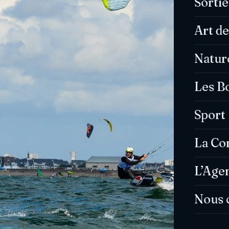
Sorti
Art de
Natur
Les B
Sport
La C
L’Age
Nous 