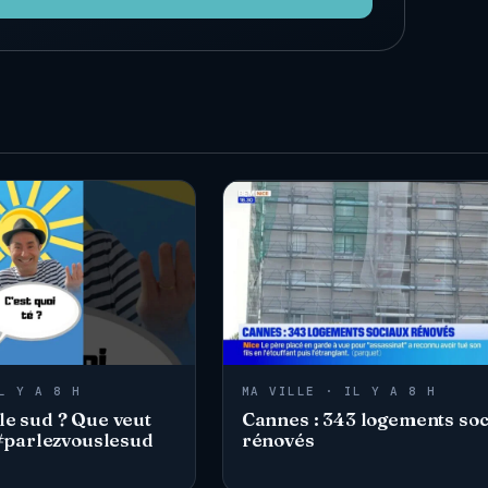
L Y A 8 H
MA VILLE · IL Y A 8 H
le sud ? Que veut
Cannes : 343 logements soc
? #parlezvouslesud
rénovés