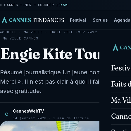
☀ CANNES
—
·
MER
—
·
COUCHER
18:50
CANNES
TENDANCES
Festival
Sorties
Agenda
ACCUEIL
·
MA VILLE
·
ENGIE KITE TOUR 2022 À CANNES
MA VILLE
CANNES
CA
Engie Kite Tour 2
Festi
Résumé journalistique Un jeune homme a déclaré
Merci ». Il n'est pas clair à quoi il faisait réf
Faits 
avec gratitude.
Ma Vil
CannesWebTV
C
Canne
14 février 2023 · 1 min de lecture