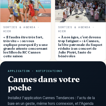
SORTIES & AGENDA ·
SORTIES & AGENDA ·
HIER
HIER
« Il faudra être très fort,
« À nos âges, c’est devenu
très vite » : on vous
trop fatigant » : à Cannes,
explique pourquoi il y a une
la fête patronale du Suquet
grande attente concernant
réduite à un concert de
les filles du RC Cannes
Julie Pietri, faute de
cette saison
bénévoles
APPLICATION · NOTIFICATIONS
Cannes dans votre
poche
Installez l'application Cannes Tendances : l'actu de la
baie en un geste, même hors connexion, et l'Agenda