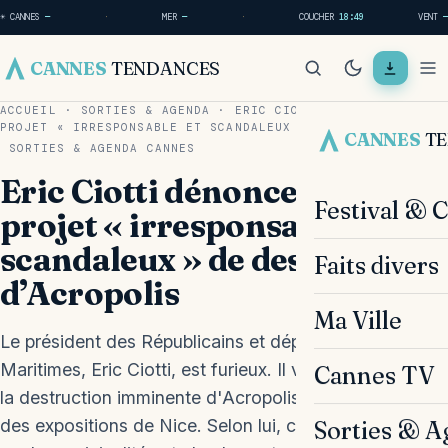
☀ CANNES
—
·
MER
—
·
COUCHER
18:49
VENT
—
CANNES
TENDANCES
ACCUEIL
·
SORTIES & AGENDA
·
ERIC CIOTTI DÉNONCE UN
PROJET « IRRESPONSABLE ET SCANDALEUX » DE DESTRUCTION…
CANNES
T
SORTIES & AGENDA
CANNES
Eric Ciotti dénonce un
Festival & 
projet « irresponsable et
scandaleux » de destruction
Faits divers
d’Acropolis
Ma Ville
Le président des Républicains et député des Alpes-
Maritimes, Eric Ciotti, est furieux. Il vient de dénoncer
Cannes TV
la destruction imminente d'Acropolis, le célèbre palais
des expositions de Nice. Selon lui, cette décision prise
Sorties & A