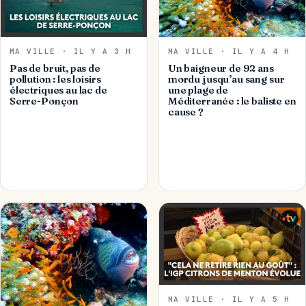
MA VILLE · IL Y A 3 H
MA VILLE · IL Y A 4 H
Pas de bruit, pas de
Un baigneur de 92 ans
pollution : les loisirs
mordu jusqu’au sang sur
électriques au lac de
une plage de
Serre-Ponçon
Méditerranée : le baliste en
cause ?
MA VILLE · IL Y A 5 H