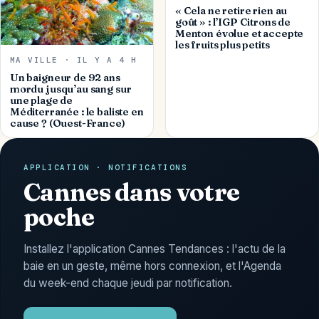
« Cela ne retire rien au
goût » : l’IGP Citrons de
Menton évolue et accepte
les fruits plus petits
MA VILLE · IL Y A 4 H
Un baigneur de 92 ans
mordu jusqu’au sang sur
une plage de
Méditerranée : le baliste en
cause ? (Ouest-France)
APPLICATION · NOTIFICATIONS
Cannes dans votre
poche
Installez l'application Cannes Tendances : l'actu de la
baie en un geste, même hors connexion, et l'Agenda
du week-end chaque jeudi par notification.