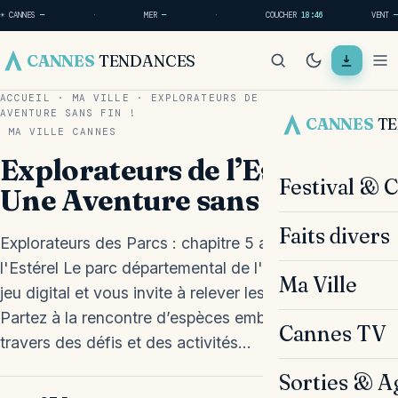
☀ CANNES
—
·
MER
—
·
COUCHER
18:46
VENT
—
CANNES
TENDANCES
ACCUEIL
·
MA VILLE
·
EXPLORATEURS DE L’ESTÉREL : UNE
AVENTURE SANS FIN !
CANNES
T
MA VILLE
CANNES
Explorateurs de l’Estérel :
Festival & 
Une Aventure sans Fin !
Faits divers
Explorateurs des Parcs : chapitre 5 au parc de
l'Estérel Le parc départemental de l'Estérel accueille le
Ma Ville
jeu digital et vous invite à relever les défis nature.
Partez à la rencontre d’espèces emblématiques à
Cannes TV
travers des défis et des activités…
Sorties & A