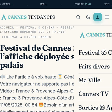
☀ CANNES
—
·
MER
—
·
COUCHER
18:46
VENT
—
CANNES
TENDANCES
ACCUEIL
·
FESTIVAL & CINÉMA
·
FESTIVAL DE CANNES 2025 :
L’AFFICHE DÉPLOYÉE SUR LE PALAIS
CANNES
T
FESTIVAL & CINÉMA
CANNES
Festival de Cannes 2025 :
Festival & 
l’affiche déployée sur le
palais
Faits divers
Lire l'article à voix haute
Génération en cours...
Ma Ville
Votre navigateur ne supporte pas l'élément audio.
Vidéo : France 3 Provence-Alpes-Côte d'Azur Source
Cannes TV
: France 3 Provence-Alpes-Côte d'Azur —
11/05/2025, 00:54
Besoin d’un article sur votre
Sorties & A
établissement ou votre événement ? Contactez-nous !