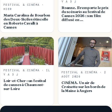
Y A 3 J
FESTIVAL & CINÉMA ·
Roanne. Il remporte le prix
HIER
du scénario au festival de
Maria Carolina de Bourbon
Cannes 2026 : son film
des Deux-Siciles étincelle
diffusé en …
en Roberto Cavalli à
Cannes
FESTIVAL & CINÉMA · IL
FESTIVAL & CINÉMA · 2
Y A 3 J
AOÛT 2026
Loir-et-Cher : un festival
CINÉMA. Un air de
de cannes à Chaumont-
Croisette sur les bords de
sur-Loire
la Maine à Angers