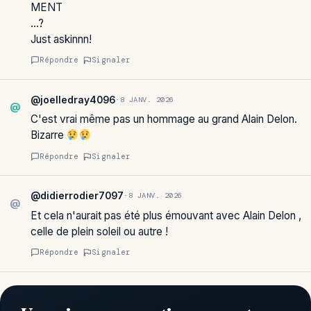
MENT
…?
Just askinnn!
Répondre
Signaler
@joelledray4096
·
8 JANV. 2026
@
C'est vrai même pas un hommage au grand Alain Delon.
Bizarre
Répondre
Signaler
@didierrodier7097
·
8 JANV. 2026
@
Et cela n'aurait pas été plus émouvant avec Alain Delon ,
celle de plein soleil ou autre !
Répondre
Signaler