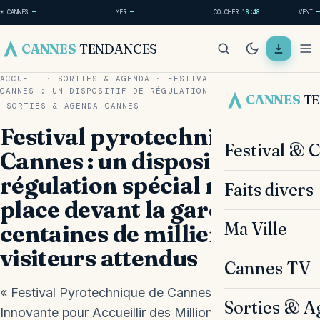
☀ CANNES
—
·
MER
—
·
COUCHER
18:48
VENT
—
CANNES
TENDANCES
ACCUEIL
·
SORTIES & AGENDA
·
FESTIVAL PYROTECHNIQUE DE
CANNES : UN DISPOSITIF DE RÉGULATION SPÉCIAL MIS…
CANNES
T
SORTIES & AGENDA
CANNES
Festival pyrotechnique de
Festival & 
Cannes : un dispositif de
régulation spécial mis en
Faits divers
place devant la gare pour les
Ma Ville
centaines de milliers de
visiteurs attendus
Cannes TV
« Festival Pyrotechnique de Cannes : Une Régulation
Sorties & A
Innovante pour Accueillir des Millions de Spectateurs !