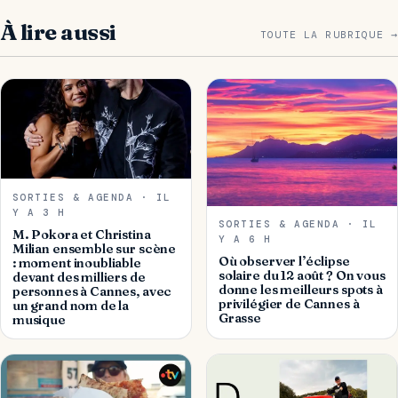
À lire aussi
TOUTE LA RUBRIQUE →
SORTIES & AGENDA · IL
Y A 3 H
SORTIES & AGENDA · IL
M. Pokora et Christina
Y A 6 H
Milian ensemble sur scène
Où observer l’éclipse
: moment inoubliable
solaire du 12 août ? On vous
devant des milliers de
donne les meilleurs spots à
personnes à Cannes, avec
privilégier de Cannes à
un grand nom de la
Grasse
musique