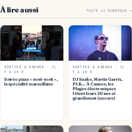
À lire aussi
TOUTE LA RUBRIQUE →
SORTIES & AGENDA · IL
SORTIES & AGENDA · IL
Y A 15 H
Y A 19 H
Soirée pizza « moit-moit »,
DJ Snake, Martin Garrix,
la spécialité marseillaise
PLK… À Cannes, les
Plages électroniques
fêtent leurs 20 ans et
grandissent (encore)