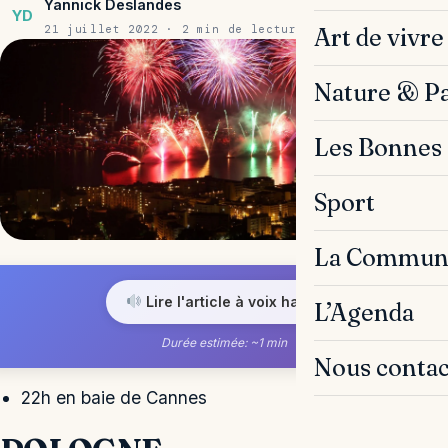
Yannick Deslandes
YD
21 juillet 2022 · 2 min de lecture
Art de vivre
Nature & P
Les Bonnes 
Sport
La Commun
Lire l'article à voix haute
L’Agenda
Durée estimée: ~1 min
Nous contac
22h en baie de Cannes