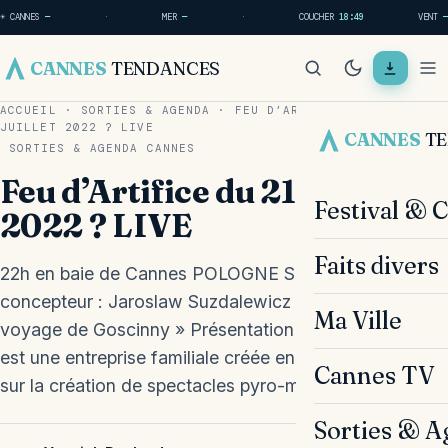
☀ CANNES
—
·
MER
—
·
COUCHER
18:49
VENT
—
CANNES
TENDANCES
ACCUEIL
·
SORTIES & AGENDA
·
FEU D’ARTIFICE DU 21
JUILLET 2022 ? LIVE
CANNES
T
SORTIES & AGENDA
CANNES
Feu d’Artifice du 21 Juillet
Festival & 
2022 ? LIVE
Faits divers
22h en baie de Cannes POLOGNE SUREX Le
concepteur : Jaroslaw Suzdalewicz Thématique : « Le
Ma Ville
voyage de Goscinny » Présentation de la firme Surex
est une entreprise familiale créée en 1989. Concentrée
Cannes TV
sur la création de spectacles pyro-musicaux, ils…
Sorties & A