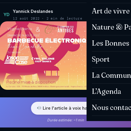
Art de vivre
Yannick Deslandes
YD
12 août 2022 · 2 min de lecture
Nature & P
Les Bonnes 
Sport
La Commun
L’Agenda
Nous contac
Lire l'article à voix haute
Durée estimée: ~1 min