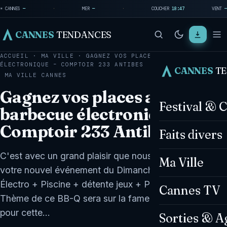
☀ CANNES
—
·
MER
—
·
COUCHER
18:47
VENT
—
CANNES
TENDANCES
ACCUEIL
·
MA VILLE
·
GAGNEZ VOS PLACES AU BARBECUE
ÉLECTRONIQUE – COMPTOIR 233 ANTIBES
CANNES
T
MA VILLE
CANNES
Gagnez vos places au
Festival & 
barbecue électronique –
Comptoir 233 Antibes
Faits divers
C'est avec un grand plaisir que nous vous convions à
Ma Ville
votre nouvel événement du Dimanche BB-Q + DJs
Électro + Piscine + détente jeux + Piste de danse le
Cannes TV
Thème de ce BB-Q sera sur la fameuse Coachella
pour cette…
Sorties & A