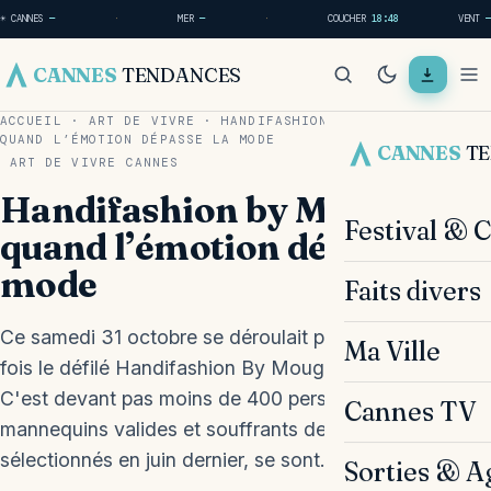
☀ CANNES
—
·
MER
—
·
COUCHER
18:48
VENT
—
CANNES
TENDANCES
ACCUEIL
·
ART DE VIVRE
·
HANDIFASHION BY MOUGINS :
QUAND L’ÉMOTION DÉPASSE LA MODE
CANNES
T
ART DE VIVRE
CANNES
Handifashion by Mougins :
Festival & 
quand l’émotion dépasse la
mode
Faits divers
Ce samedi 31 octobre se déroulait pour la première
Ma Ville
fois le défilé Handifashion By Mougins à l'Eco Parc.
C'est devant pas moins de 400 personnes que les 25
Cannes TV
mannequins valides et souffrants de handicap
sélectionnés en juin dernier, se sont…
Sorties & A