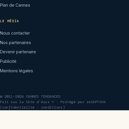
Plan de Cannes
LE MÉDIA
Nous contacter
Nos partenaires
Devenir partenaire
Publicité
Mentions légales
© 2011–2026 CANNES TENDANCES
Fait sur la Côte d'Azur ☀ · Protégé par reCAPTCHA
(
confidentialité
·
conditions
)