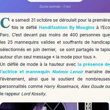
Durée estimée: ~1 min
C
e samedi 31 octobre se déroulait pour la première
fois le défilé
Handifashion By Mougins
à l’Ec
Parc. C’est devant pas moins de 400 personnes que
les 25 mannequins valides et souffrants de handicap
sélectionnés en juin dernier, se sont partagés le tapis
autour d’un seul message « la mode pour tous ».
Un défilé de mode à la hauteur avec
la présence de
l’actrice et mannequin
Noémie Lenoir
marraine d
l’évènement, ainsi que le soutient de nombreuses
personnalités comme
Harry Roselmack
,
Alex Goude
o
le rappeur
Lord Kossity
.