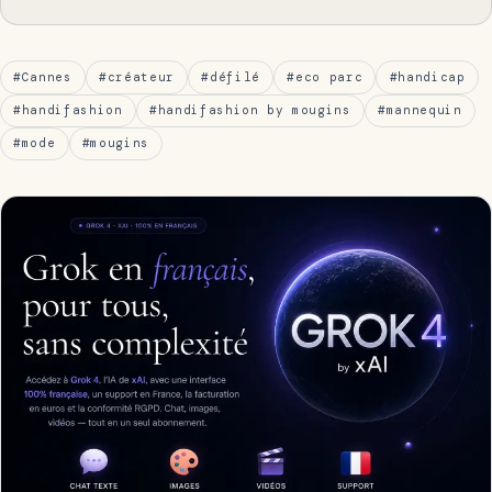
#Cannes
#créateur
#défilé
#eco parc
#handicap
#handifashion
#handifashion by mougins
#mannequin
#mode
#mougins