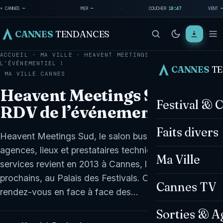
☀ CANNES
—
·
MER
—
·
COUCHER
18:47
VENT
—
CANNES
TENDANCES
ACCUEIL
·
MA VILLE
·
HEAVENT MEETINGS SUD, LE RDV DE
L’ÉVÉNEMENTIEL !
CANNES
T
MA VILLE
CANNES
Heavent Meetings Sud, le
Festival & 
RDV de l’événementiel !
Faits divers
Heavent Meetings Sud, le salon business dédié aux
agences, lieux et prestataires techniques ou de
Ma Ville
services revient en 2013 à Cannes, les 26 et 27 mars
prochains, au Palais des Festivals. Cette année, le
Cannes TV
rendez-vous en face à face des…
Sorties & A