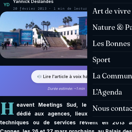
Yannick Deslandes
YD
20 février 2013 · 1 min de lecture
Art de vivre
Nature & P
Les Bonnes 
Sport
La Commun
Lire l'article à voix haute
Durée estimée: ~1 min
L’Agenda
H
eavent Meetings Sud, le salon business
Nous contac
dédié aux agences, lieux et prestataires
techniques ou de services revient en 2013 à
Cannes, les 26 et 27 mars prochains, au Palais des