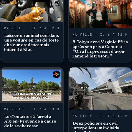
MA VILLE · IL Y A 12 H
MA VILLE · IL Y A 12 H
Laisser un animal seul dans
une voiture en cas de forte
A Tokyo avec Virginie Efira
chaleur est désormais
après son prix à Cannes :
interdit à Nice
“On a l’impression d’avoir
ramené le trésor…”
MA VILLE · IL Y A 13 H
MA VILLE · IL Y A 14 H
Les fontaines à l’arrêt à
Aix-en-Provence à cause
Deux policiers en civil
de la sécheresse
interpellent un individu