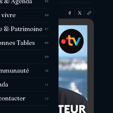
es & Agenda
05
 vivre
06
e & Patrimoine
07
onnes Tables
08
09
ommunauté
10
nda
11
contacter
12