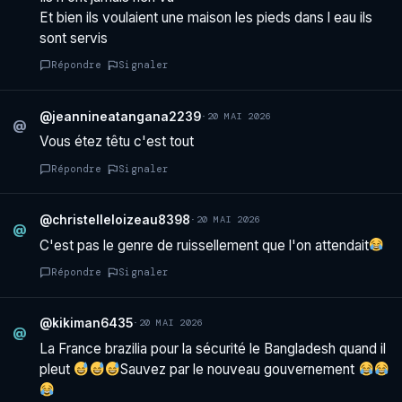
Et bien ils voulaient une maison les pieds dans l eau ils
sont servis
Répondre
Signaler
@jeannineatangana2239
·
20 MAI 2026
@
Vous étez têtu c'est tout
Répondre
Signaler
@christelleloizeau8398
·
20 MAI 2026
@
C'est pas le genre de ruissellement que l'on attendait
Répondre
Signaler
@kikiman6435
·
20 MAI 2026
@
La France brazilia pour la sécurité le Bangladesh quand il
pleut
Sauvez par le nouveau gouvernement