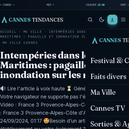
☀ CANNES
—
·
MER
—
·
COUCHER
18:48
VENT
—
CANNES
TENDANCES
ACCUEIL
·
MA VILLE
·
INTEMPÉRIES DANS LES ALPES-
MARITIMES : PAGAILLE ET INONDATION SUR LES…
CANNES
T
MA VILLE
CANNES
Intempéries dans les Alpes-
Festival & 
Maritimes : pagaille et
inondation sur les routes
Faits divers
Lire l'article à voix haute
Génération en cours...
Ma Ville
Votre navigateur ne supporte pas l'élément audio.
Vidéo : France 3 Provence-Alpes-Côte d'Azur Source
Cannes TV
: France 3 Provence-Alpes-Côte d'Azur —
24/09/2024, 01:17
Besoin d’un article sur votre
Sorties & A
établissement ou votre événement ? Contactez-nous !