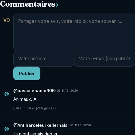
Commentaires
8
VO
Publier
@pascalepadlo906
·
20 MAI 2026
@
Animaux. A.
Répondre
Signaler
@Antiharceleurkellerhals
·
20 MAI 2026
@
Ils n ont jamais rien vu