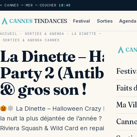
☀ CANNES
—
·
MER
—
·
COUCHER
18:49
CANNES
TENDANCES
Festival
Sorties
Agenda
ACCUEIL
·
SORTIES & AGENDA
·
LA DINETTE – HALLOWEEN CRA
SORTIES & AGENDA
CANNES
CA
La Dinette – Hallo
Party 2 (Antibes) :
Festi
& gros son !
Faits 
Ma Vil
La Dinette – Halloween Crazy Party 2 : la 
la nuit la plus déjantée de l’année ? Ce vendre
Canne
Riviera Squash & Wild Card en repaire…