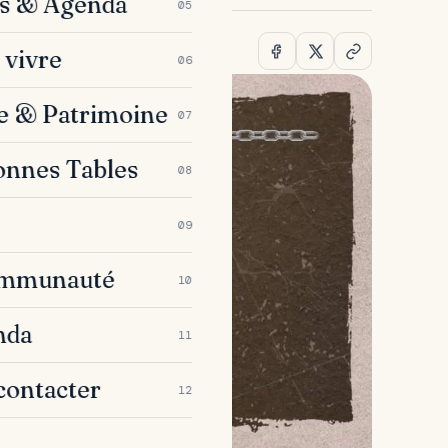
es & Agenda
05
 vivre
06
e & Patrimoine
07
onnes Tables
08
09
ommunauté
10
nda
11
contacter
12