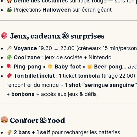
Défilé des costumes
sur tapis rouge — sors ton 
Projections
Halloween
sur écran géant
Jeux, cadeaux & surprises
Voyance
19:30 → 23:00 (créneaux 15 min/person
Cool zone
: jeux de société + Nintendo
Ping-pong
•
Baby-foot
•
Beer-pong
…
ave
Ton billet inclut
: 1 ticket
tombola
(tirage 22:00)
rencontrer du monde + 1
shot “seringue sanguine”
+
bonbons
+ accès aux jeux & défis
Confort & food
2 bars + 1 self
pour recharger les batteries