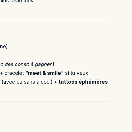
plus beau look
ne)
c des conso à gagner
!
 + bracelet
“meet & smile”
si tu veux
(avec ou sans alcool) +
tattoos éphémères