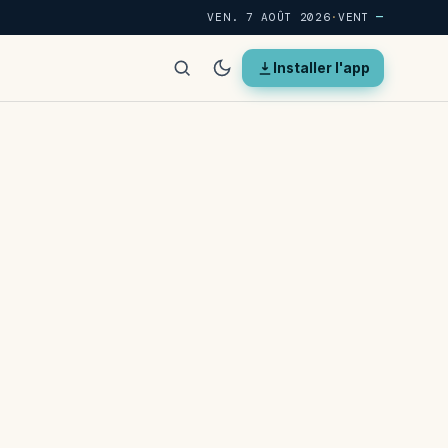
VEN. 7 AOÛT 2026
·
VENT
—
Installer l'app