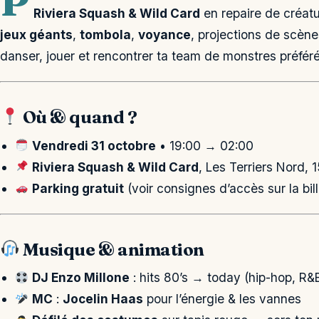
P
Riviera Squash & Wild Card
en repaire de créat
jeux géants
,
tombola
,
voyance
, projections de scèn
danser, jouer et rencontrer ta team de monstres préfér
Où & quand ?
Vendredi 31 octobre
• 19:00 → 02:00
Riviera Squash & Wild Card
, Les Terriers Nord,
Parking gratuit
(voir consignes d’accès sur la bill
Musique & animation
DJ Enzo Millone
: hits 80’s → today (hip-hop, R&B
MC
:
Jocelin Haas
pour l’énergie & les vannes