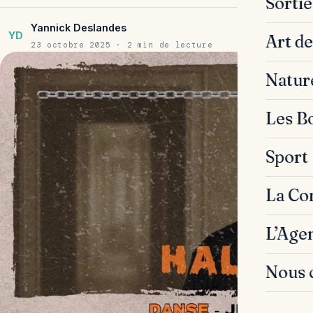
Sorti
Yannick Deslandes
YD
Art de
23 octobre 2025 · 2 min de lecture
Natur
Les B
Sport
La C
L’Age
Nous 