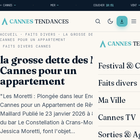
☀ CANNES
—
·
MER
—
·
COUCHER
18:51
VENT
—
CANNES
TENDANCES
ACCUEIL
·
FAITS DIVERS
·
LA GROSSE DETTE DES MORETTI À
CANNES POUR UN APPARTEMENT
CANNES
T
FAITS DIVERS
CANNES
la grosse dette des Moretti à
Festival & 
Cannes pour un
appartement
Faits divers
"Les Moretti : Plongée dans leur Enorme Dette à
Ma Ville
Cannes pour un Appartement de Rêve !" Par Ugo
Maillard Publié le 23 janvier 2026 à 8h57 Les gérants
Cannes TV
du bar Le Constellation à Crans-Montana, Jacques et
Jessica Moretti, font l'objet…
Sorties & A