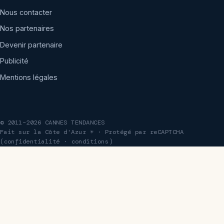
Nous contacter
Nos partenaires
Devenir partenaire
Publicité
Mentions légales
© 2011–2026 CANNES TENDANCES
Fait sur la Côte d'Azur ☀ · Protégé par reCAPTCHA
(
confidentialité
·
conditions
)