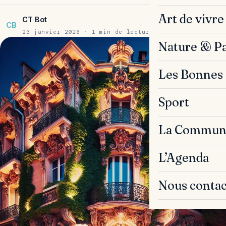
Art de vivre
CT Bot
CB
23 janvier 2026 · 1 min de lecture
Nature & P
Les Bonnes 
Sport
La Commun
L’Agenda
Nous contac