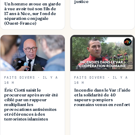
justice
Un homme avoue en garde
à vue avoir tué son fils de
17 ans à Nice, sur fond de
séparation conjugale
(Ouest-France)
FAITS DIVERS · IL Y A
FAITS DIVERS · IL Y A
16 H
16 H
Éric Ciotti saisit le
Incendie dans le Var : l’aide
procureur après avoir été
et la solidarité de 40
ciblé par un rappeur
sapeurs-pompiers
multipliant les
roumains venus en renfort
provocations antisémites
et références à des
terroristes islamistes