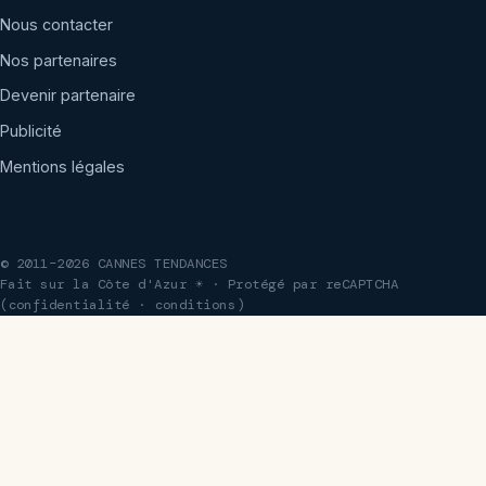
Nous contacter
Nos partenaires
Devenir partenaire
Publicité
Mentions légales
© 2011–2026 CANNES TENDANCES
Fait sur la Côte d'Azur ☀ · Protégé par reCAPTCHA
(
confidentialité
·
conditions
)