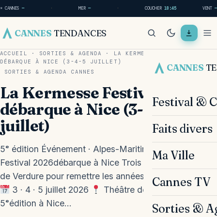
☀ CANNES
—
·
MER
—
·
COUCHER
18:45
VENT
—
CANNES
TENDANCES
ACCUEIL
·
SORTIES & AGENDA
·
LA KERMESSE FESTIVAL 2026
DÉBARQUE À NICE (3-4-5 JUILLET)
CANNES
T
SORTIES & AGENDA
CANNES
La Kermesse Festival 2026
Festival & 
débarque à Nice (3-4-5
juillet)
Faits divers
5ᵉ édition Événement · Alpes-Maritimes La Kermesse
Ma Ville
Festival 2026débarque à Nice Trois soirs au Théâtre
de Verdure pour remettre les années 2000 en boucle.
Cannes TV
3 · 4 · 5 juillet 2026
Théâtre de Verdure, Nice
5ᵉédition à Nice…
Sorties & A