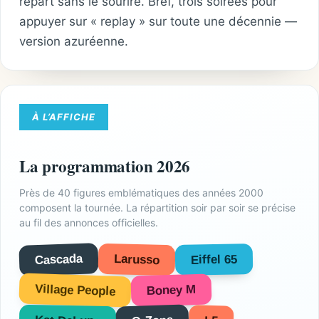
repart sans le sourire. Bref, trois soirées pour
appuyer sur « replay » sur toute une décennie —
version azuréenne.
À L’AFFICHE
La programmation 2026
Près de 40 figures emblématiques des années 2000
composent la tournée. La répartition soir par soir se précise
au fil des annonces officielles.
Cascada
Larusso
Eiffel 65
Village People
Boney M