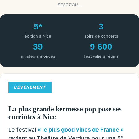
FESTIVAL.
5ᵉ
3
édition à Nice
soirs de concerts
39
9 600
artistes annoncés
festivaliers réunis
L’ÉVÉNEMENT
La plus grande kermesse pop pose ses
enceintes à Nice
Le festival
« le plus good vibes de France »
revient au Théâtre de Verdure pour une 5ᵉ