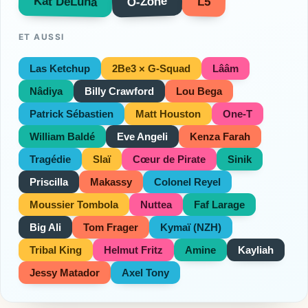
O-Zone
Kat DeLuna
L5
ET AUSSI
Las Ketchup
2Be3 × G-Squad
Lââm
Nâdiya
Billy Crawford
Lou Bega
Patrick Sébastien
Matt Houston
One-T
William Baldé
Eve Angeli
Kenza Farah
Tragédie
Slaï
Cœur de Pirate
Sinik
Priscilla
Makassy
Colonel Reyel
Moussier Tombola
Nuttea
Faf Larage
Big Ali
Tom Frager
Kymaï (NZH)
Tribal King
Helmut Fritz
Amine
Kayliah
Jessy Matador
Axel Tony