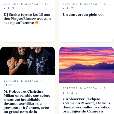
SORTIES & AGENDA · IL
SORTIES & AGENDA · IL
Y A 9 H
Y A 21 H
Dj Snake ferme les 20 ans
Un concert en plein vol
des Plages Électro avec un
set-up enflammé
SORTIES & AGENDA ·
HIER
SORTIES & AGENDA · IL
M. Pokora et Christina
Y A 2 J
Milian ensemble sur scène
Où observer l’éclipse
: moment inoubliable
solaire du 12 août ? On vous
devant des milliers de
donne les meilleurs spots à
personnes à Cannes, avec
privilégier de Cannes à
un grand nom de la