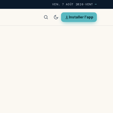
VEN. 7 AOÛT 2026
·
VENT
—
Installer l'app