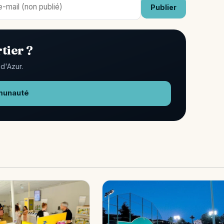
Publier
tier ?
d'Azur.
munauté