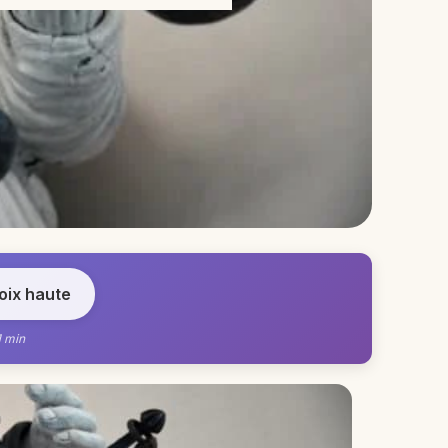
voix haute
1 min