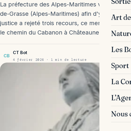
Sorti
La préfecture des Alpes-Maritimes va réquisit
de-Grasse (Alpes-Maritimes) afin d'y herberg
Art de
justice a rejeté trois recours, ce mercredi 4 fév
le chemin du Cabanon à Châteauneuf-de-Grasse
Natur
Les B
CT Bot
CB
4 février 2026 · 1 min de lecture
Sport
La C
L’Age
Nous 