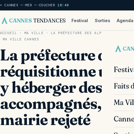
☀ CANNES
—
·
MER
—
·
COUCHER
18:49
CANNES
TENDANCES
Festival
Sorties
Agenda
ACCUEIL
·
MA VILLE
·
LA PRÉFECTURE DES ALPES-MARITIMES 
MA VILLE
CANNES
CA
La préfecture des 
réquisitionne un a
Festi
y héberger des mi
Faits 
accompagnés, le re
Ma Vil
mairie rejeté
Canne