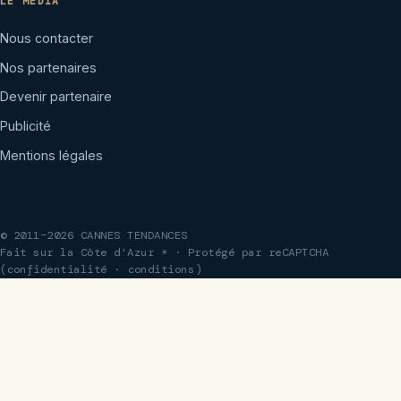
LE MÉDIA
Nous contacter
Nos partenaires
Devenir partenaire
Publicité
Mentions légales
© 2011–2026 CANNES TENDANCES
Fait sur la Côte d'Azur ☀ · Protégé par reCAPTCHA
(
confidentialité
·
conditions
)