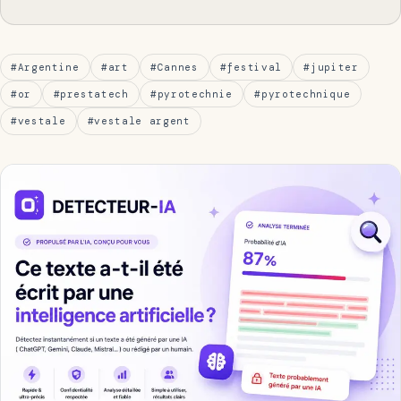
#Argentine
#art
#Cannes
#festival
#jupiter
#or
#prestatech
#pyrotechnie
#pyrotechnique
#vestale
#vestale argent