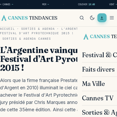
☀ CANNES
—
·
MER
—
·
COUCHER
18:48
VENT
—
CANNES
TENDANCES
ACCUEIL
·
SORTIES & AGENDA
·
L’ARGENTINE VAINQUEUR DU
FESTIVAL D’ART PYROTECHNIQUE 2015 !
CANNES
T
SORTIES & AGENDA
CANNES
L’Argentine vainqueur du
Festival & 
Festival d’Art Pyrotechnique
2015 !
Faits divers
Alors que la firme française Prestatech (Vestale
Ma Ville
d'Argent en 2010) illuminait le ciel cannois pour
achever le Festival d'Art Pyrotechnique hier soir, le
Cannes TV
jury présidé par Chris Marques annonçait le vainqueur
de cette 35ème édition. Ainsi cette année la Vestale…
Sorties & A