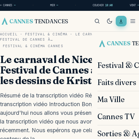
☀ CANNES
—
·
MER
—
·
COUCHER
18:46
VENT
—
CANNES
TENDANCES
ACCUEIL
·
FESTIVAL & CINÉMA
·
LE CARNAVAL DE NICE ET LE
FESTIVAL DE CANNES À…
CANNES
T
FESTIVAL & CINÉMA
CANNES
Le carnaval de Nice et le
Festival & 
Festival de Cannes à travers
les dessins de Kristian
Faits divers
Résumé de la transcription vidéo Résumé de la
Ma Ville
transcription vidéo Introduction Bonjour cher lecteur,
aujourd'hui nous allons vous présenter un résumé de
Cannes TV
la transcription vidéo que nous avons visionnée
récemment. Nous espérons que cela vous plaira! Le
Sorties & A
contenu de la…