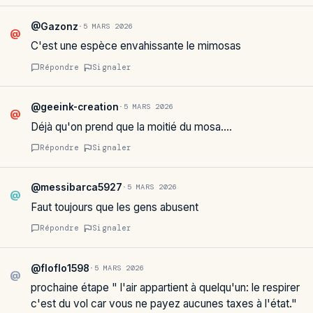
@Gazonz
·
5 MARS 2026
@
C'est une espèce envahissante le mimosas
Répondre
Signaler
@geeink-creation
·
5 MARS 2026
@
Déjà qu'on prend que la moitié du mosa….
Répondre
Signaler
@messibarca5927
·
5 MARS 2026
@
Faut toujours que les gens abusent
Répondre
Signaler
@floflo1598
·
5 MARS 2026
@
prochaine étape " l'air appartient à quelqu'un: le respirer
c'est du vol car vous ne payez aucunes taxes à l'état."