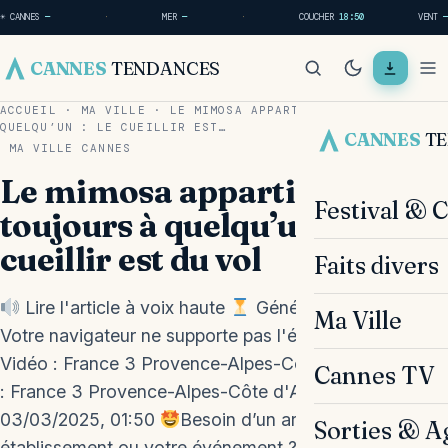
☀ CANNES
—
·
MER
—
·
COUCHER
18:50
VENT
—
CANNES
TENDANCES
ACCUEIL
·
MA VILLE
·
LE MIMOSA APPARTIENT TOUJOURS À
QUELQU’UN : LE CUEILLIR EST…
CANNES
T
MA VILLE
CANNES
Le mimosa appartient
Festival & 
toujours à quelqu’un : le
cueillir est du vol
Faits divers
Lire l'article à voix haute
Génération en cours...
Ma Ville
Votre navigateur ne supporte pas l'élément audio.
Vidéo : France 3 Provence-Alpes-Côte d'Azur Source
Cannes TV
: France 3 Provence-Alpes-Côte d'Azur —
03/03/2025, 01:50
Besoin d’un article sur votre
Sorties & A
établissement ou votre événement ? Contactez-nous !