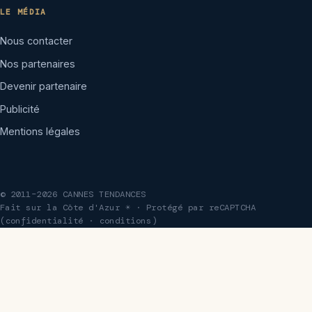
LE MÉDIA
Nous contacter
Nos partenaires
Devenir partenaire
Publicité
Mentions légales
© 2011–2026 CANNES TENDANCES
Fait sur la Côte d'Azur ☀ · Protégé par reCAPTCHA
(
confidentialité
·
conditions
)