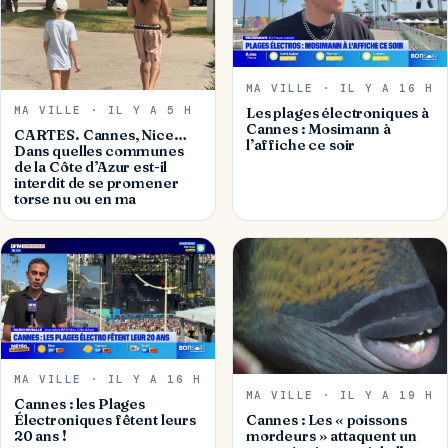
MA VILLE · IL Y A 16 H
MA VILLE · IL Y A 5 H
Les plages électroniques à
Cannes : Mosimann à
CARTES. Cannes, Nice…
l’affiche ce soir
Dans quelles communes
de la Côte d’Azur est-il
interdit de se promener
torse nu ou en ma
MA VILLE · IL Y A 16 H
MA VILLE · IL Y A 19 H
Cannes : les Plages
Cannes : Les « poissons
Électroniques fêtent leurs
mordeurs » attaquent un
20 ans !