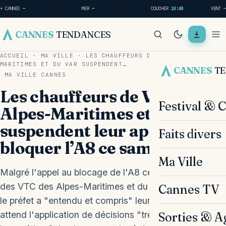
☀ CANNES
—
·
MER
—
·
COUCHER
18:48
VENT
—
CANNES
TENDANCES
ACCUEIL
·
MA VILLE
·
LES CHAUFFEURS DE VTC DES ALPES-
MARITIMES ET DU VAR SUSPENDENT…
CANNES
T
MA VILLE
CANNES
Les chauffeurs de VTC des
Festival & 
Alpes-Maritimes et du Var
suspendent leur appel à
Faits divers
bloquer l’A8 ce samedi
Ma Ville
Malgré l'appel au blocage de l'A8 ce samedi, l'Union
des VTC des Alpes-Maritimes et du Var annonce que
Cannes TV
le préfet a "entendu et compris" leur détresse et
attend l'application de décisions "très favorables" à
Sorties & A