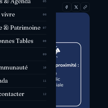
es & Agenda
05
 vivre
06
e & Patrimoine
07
onnes Tables
08
09
ommunauté
10
nda
11
contacter
12