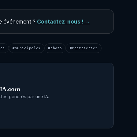
tre événement ?
Contactez-nous ! →
res
#municipales
#photo
#représenter
-IA.com
tes générés par une IA.