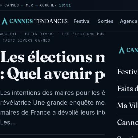
☀ CANNES
—
·
MER
—
·
COUCHER
18:51
CANNES
TENDANCES
Festival
Sorties
Agenda
ACCUEIL
·
FAITS DIVERS
·
LES ÉLECTIONS MUNICIPALES DE 2
FAITS DIVERS
CANNES
CA
Les élections muni
: Quel avenir pou
Festi
Faits 
Les intentions des maires pour les élections 
révélatrice Une grande enquête menée par le 
Ma Vil
maires de France a dévoilé leurs intentions pou
Canne
Les…