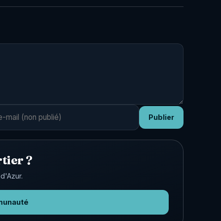
Publier
tier ?
d'Azur.
munauté