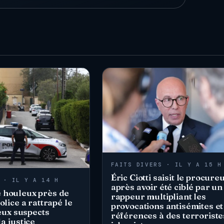
FAITS DIVERS · IL Y A 15 H
Éric Ciotti saisit le procure
 · IL Y A 14 H
après avoir été ciblé par un
 houleux près de
rappeur multipliant les
olice a rattrapé le
provocations antisémites et
deux suspects
références à des terroriste
a justice