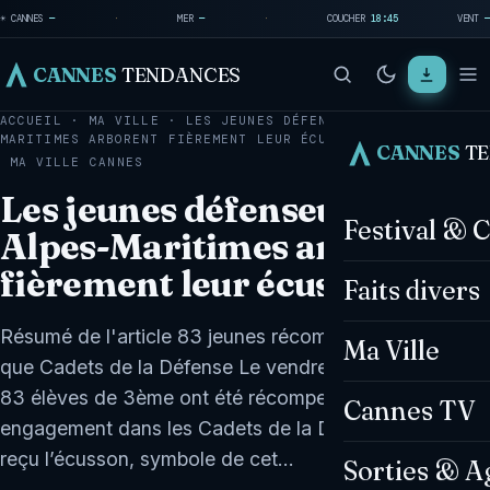
☀ CANNES
—
·
MER
—
·
COUCHER
18:45
VENT
—
CANNES
TENDANCES
ACCUEIL
·
MA VILLE
·
LES JEUNES DÉFENSEURS DES ALPES-
MARITIMES ARBORENT FIÈREMENT LEUR ÉCUSSON
CANNES
T
MA VILLE
CANNES
Les jeunes défenseurs des
Festival & 
Alpes-Maritimes arborent
fièrement leur écusson
Faits divers
Résumé de l'article 83 jeunes récompensés en tant
Ma Ville
que Cadets de la Défense Le vendredi 24 novembre,
83 élèves de 3ème ont été récompensés pour leur
Cannes TV
engagement dans les Cadets de la Défense. Ils ont
reçu l’écusson, symbole de cet…
Sorties & A