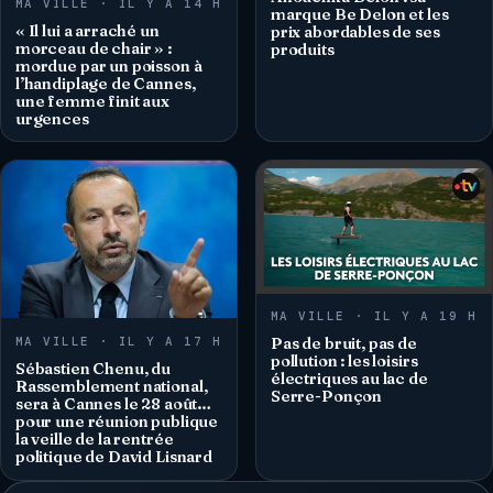
MA VILLE · IL Y A 14 H
marque Be Delon et les
« Il lui a arraché un
prix abordables de ses
morceau de chair » :
produits
mordue par un poisson à
l’handiplage de Cannes,
une femme finit aux
urgences
MA VILLE · IL Y A 19 H
MA VILLE · IL Y A 17 H
Pas de bruit, pas de
pollution : les loisirs
Sébastien Chenu, du
électriques au lac de
Rassemblement national,
Serre-Ponçon
sera à Cannes le 28 août…
pour une réunion publique
la veille de la rentrée
politique de David Lisnard