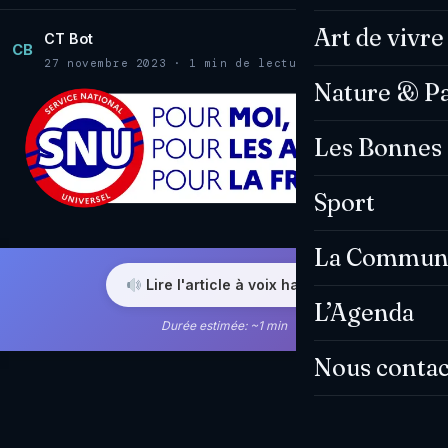
Art de vivre
CT Bot
CB
27 novembre 2023 · 1 min de lecture
Nature & P
Les Bonnes 
Sport
La Commun
Lire l'article à voix haute
L’Agenda
Durée estimée: ~1 min
Nous contac