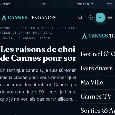
☀ CANNES
—
·
MER
—
·
COUCHER
18:47
VENT
—
CANNES
TENDANCES
ACCUEIL
·
SORTIES & AGENDA
·
LES RAISONS DE CHOISIR LA
VILLE DE CANNES POUR SON…
CANNES
T
SORTIES & AGENDA
CANNES
Les raisons de choisir la ville
Festival & 
de Cannes pour son mariage
Faits divers
En tant que cannois, je suis sûrement la personne la
mieux placée pour vous donner quelques informations
Ma Ville
concernant les atouts de Cannes pour l’organisation
de votre mariage. D’ailleurs, je tiens à vous souligner
Cannes TV
que je ne voulais pas partir ailleurs…
Sorties & A