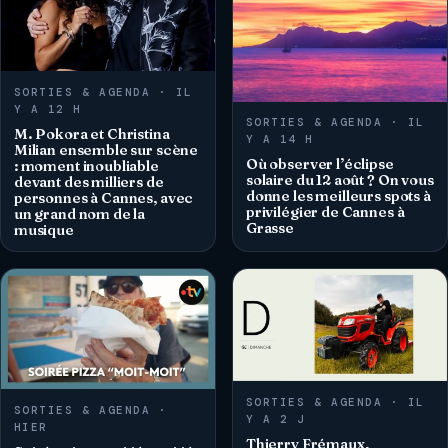
SORTIES & AGENDA · IL
Y A 12 H
SORTIES & AGENDA · IL
M. Pokora et Christina
Y A 14 H
Milian ensemble sur scène
Où observer l’éclipse
: moment inoubliable
solaire du 12 août ? On vous
devant des milliers de
donne les meilleurs spots à
personnes à Cannes, avec
privilégier de Cannes à
un grand nom de la
Grasse
musique
SORTIES & AGENDA · IL
SORTIES & AGENDA ·
Y A 2 J
HIER
Thierry Frémaux,