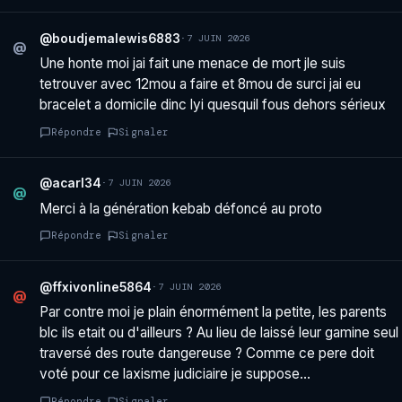
@boudjemalewis6883
·
7 JUIN 2026
@
Une honte moi jai fait une menace de mort jle suis
tetrouver avec 12mou a faire et 8mou de surci jai eu
bracelet a domicile dinc lyi quesquil fous dehors sérieux
Répondre
Signaler
@acarl34
·
7 JUIN 2026
@
Merci à la génération kebab défoncé au proto
Répondre
Signaler
@ffxivonline5864
·
7 JUIN 2026
@
Par contre moi je plain énormément la petite, les parents
blc ils etait ou d'ailleurs ? Au lieu de laissé leur gamine seul
traversé des route dangereuse ? Comme ce pere doit
voté pour ce laxisme judiciaire je suppose…
Répondre
Signaler