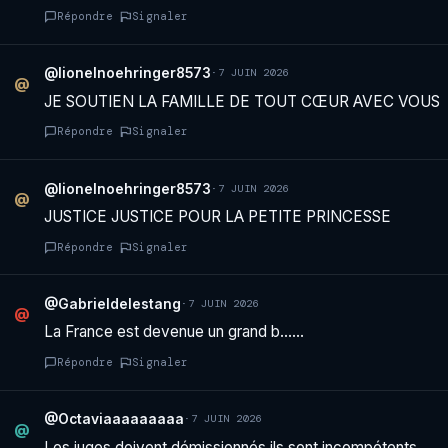
Répondre
Signaler
@lionelnoehringer8573
·
7 JUIN 2026
@
JE SOUTIEN LA FAMILLE DE TOUT CŒUR AVEC VOUS
Répondre
Signaler
@lionelnoehringer8573
·
7 JUIN 2026
@
JUSTICE JUSTICE POUR LA PETITE PRINCESSE
Répondre
Signaler
@Gabrieldelestang
·
7 JUIN 2026
@
La France est devenue un grand b……
Répondre
Signaler
@Octaviaaaaaaaaa
·
7 JUIN 2026
@
Les juges doivent démissionnés ils sont incompétents