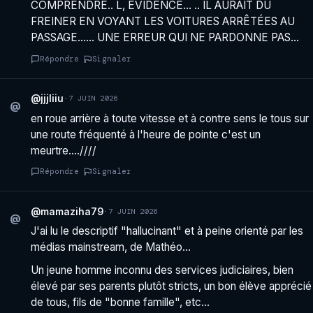
COMPRENDRE.. L, ÉVIDENCE… .. IL AURAIT DU
FREINER EN VOYANT LES VOITURES ARRÊTÉES AU
PASSAGE…… UNE ERREUR QUI NE PARDONNE PAS…
Répondre
Signaler
@jjjliiu
·
7 JUIN 2026
@
en roue arrière à toute vitesse et à contre sens le tous sur
une route fréquenté à l'heure de pointe c'est un
meurtre….////
Répondre
Signaler
@mamaziha79
·
7 JUIN 2026
@
J'ai lu le descriptif "hallucinant" et à peine orienté par les
médias mainstream, de Mathéo…
Un jeune homme inconnu des services judiciaires, bien
élevé par ses parents plutôt stricts, un bon élève apprécié
de tous, fils de "bonne famille", etc…