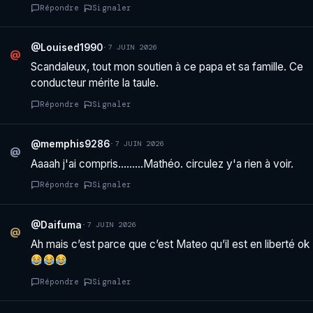
Répondre
Signaler
@Louised1990
·
7 JUIN 2026
@
Scandaleux, tout mon soutien à ce papa et sa famille. Ce
conducteur mérite la taule.
Répondre
Signaler
@memphis9286
·
7 JUIN 2026
@
Aaaah j'ai compris………Mathéo. circulez y'a rien à voir.
Répondre
Signaler
@Daifuma
·
7 JUIN 2026
@
Ah mais c’est parce que c’est Mateo qu’il est en liberté ok
Répondre
Signaler