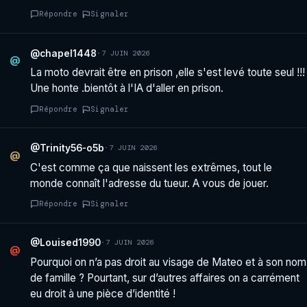
Répondre
Signaler
@chapel1448
·
7 JUIN 2026
@
La moto devrait être en prison ,elle s'est levé toute seul !!!
Une honte .bientôt à l'IA d'aller en prison.
Répondre
Signaler
@Trinity56-o5b
·
7 JUIN 2026
@
C'est comme ça que naissent les extrêmes, tout le
monde connaît l'adresse du tueur. A vous de jouer.
Répondre
Signaler
@Louised1990
·
7 JUIN 2026
@
Pourquoi on n’a pas droit au visage de Mateo et à son nom
de famille ? Pourtant, sur d’autres affaires on a carrément
eu droit à une pièce d’identité !