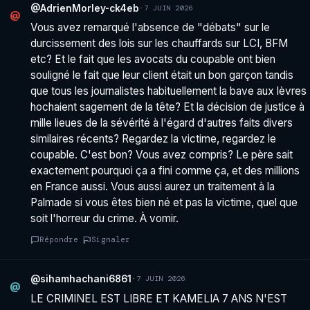
@AdrienMorley-ck4eb
·
7 JUIN 2026
@
Vous avez remarqué l'absence de "débats" sur le
durcissement des lois sur les chauffards sur LCI, BFM
etc? Et le fait que les avocats du coupable ont bien
souligné le fait que leur client était un bon garçon tandis
que tous les journalistes habituellement la bave aux lèvres
hochaient sagement de la tête? Et la décision de justice à
mille lieues de la sévérité à l'égard d'autres faits divers
similaires récents? Regardez la victime, regardez le
coupable. C'est bon? Vous avez compris? Le père sait
exactement pourquoi ça a fini comme ça, et des millions
en France aussi. Vous aussi aurez un traitement à la
Palmade si vous êtes bien né et pas la victime, quel que
soit l'horreur du crime. À vomir.
Répondre
Signaler
@sihamhachani6861
·
7 JUIN 2026
@
LE CRIMINEL EST LIBRE ET KAMELIA 7 ANS N'EST