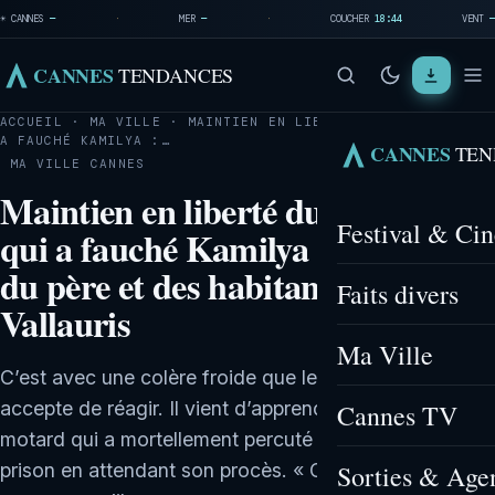
☀ CANNES
—
·
MER
—
·
COUCHER
18:44
VENT
—
CANNES
TENDANCES
ACCUEIL
·
MA VILLE
·
MAINTIEN EN LIBERTÉ DU MOTARD QUI
A FAUCHÉ KAMILYA :…
CANNES
TEN
MA VILLE
CANNES
Maintien en liberté du motard
Festival & Ci
qui a fauché Kamilya : réactions
du père et des habitants de
Faits divers
Vallauris
Ma Ville
C’est avec une colère froide que le père de Kamilya
accepte de réagir. Il vient d’apprendre que le jeune
Cannes TV
motard qui a mortellement percuté sa fille n’ira pas en
Sorties & Age
prison en attendant son procès. « C’est quoi le