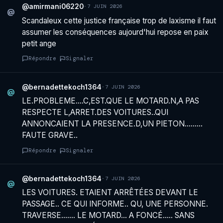
@amirmani06220
·
7 JUIN 2026
@
Scandaleux cette justice française trop de laxisme il faut
assumer les conséquences aujourd'hui repose en paix
petit ange
Répondre
Signaler
@bernadettekoch1364
·
7 JUIN 2026
@
LE.PROBLEME….C,EST.QUE LE MOTARD.N,A PAS
RESPECTE L,ARRET.DES VOITURES..QUI
ANNONCAIENT LA PRESENCE.D,UN PIETON………
FAUTE GRAVE..
Répondre
Signaler
@bernadettekoch1364
·
7 JUIN 2026
@
LES VOITURES. ETAIENT ARRÊTÉES DEVANT LE
PASSAGE.. CE QUI INFORME.. QU, UNE PERSONNE.
TRAVERSE……. LE MOTARD… A FONCÉ….. SANS