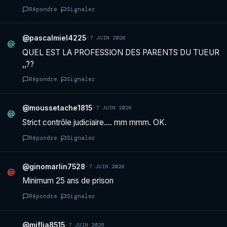
Répondre
Signaler
@pascalmiel4225
·
7 JUIN 2026
@
QUEL EST LA PROFESSION DES PARENTS DU TUEUR
,,??
Répondre
Signaler
@moussetache1815
·
7 JUIN 2026
@
Strict contrôle judiciaire…. mm mmm. OK.
Répondre
Signaler
@ginomarlin7528
·
7 JUIN 2026
@
Minimum 25 ans de prison
Répondre
Signaler
@miflia8515
·
7 JUIN 2026