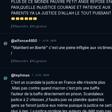
PLUS DE CE MONDE PAUVRE PETIT ANGE REPOSE EN
PAIX,QUELLE INJUSTICE COURAGE ET PATIENCE AUX
PARENTS YA LA JUSTICE D'ALLAH LE TOUT PUISSANT
Répondre
Signaler
@alfonce4650
·
7 JUIN 2026
@
"Maintient en liberté" c'est une peine infligée aux victimes
!
Répondre
Signaler
@tephmax
·
7 JUIN 2026
@
C’est un scandale la justice en France elle n’existe plus
.Mais pas contre quand macron c’est pris une baffe
l’auteur de la baffe directement en prison. Scandaleux
justice à 2 vitesses ,il faudra pas se plaindre quand les
gens se feront justice eux même puisque la justice ne sert
plus à rien. La justice protège les auteurs de délit mais pas