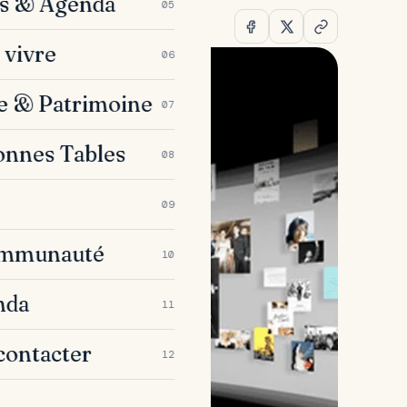
es & Agenda
05
 vivre
06
e & Patrimoine
07
onnes Tables
08
09
ommunauté
10
nda
11
contacter
12