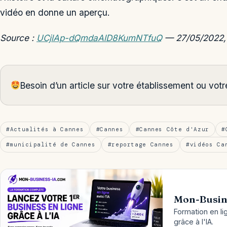
vidéo en donne un aperçu.
Source :
UCjlAp-dQmdaAlD8KumNTfuQ
— 27/05/2022,
Besoin d’un article sur votre établissement ou vo
#Actualités à Cannes
#Cannes
#Cannes Côte d'Azur
#
#municipalité de Cannes
#reportage Cannes
#vidéos Ca
Mon-Busin
Formation en li
grâce à l'IA.