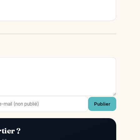
Publier
tier ?