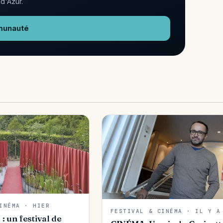
d'Azur.
munauté
INÉMA · HIER
FESTIVAL & CINÉMA · IL Y A
: un festival de