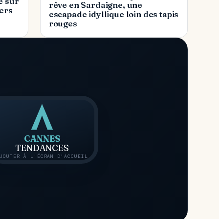
e sur
rêve en Sardaigne, une
gers
escapade idyllique loin des tapis
rouges
CANNES
TENDANCES
JOUTER À L'ÉCRAN D'ACCUEIL