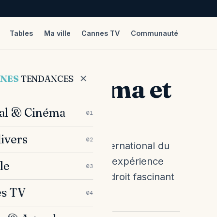
Tables
Ma ville
Cannes TV
Communauté
NÉMA ET DU FESTIVAL DE CANNES
NNES
TENDANCES
al du Cinéma et
nes
val & Cinéma
01
divers
02
le présente le Musée International du
 lieu unique qui offre une expérience
le
03
ographiques. C'est un endroit fascinant
s TV
04