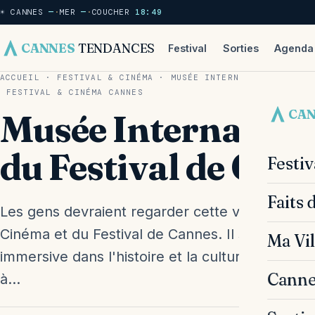
☀ CANNES
—
·
MER
—
·
COUCHER
18:49
CANNES
TENDANCES
Festival
Sorties
Agenda
ACCUEIL
·
FESTIVAL & CINÉMA
·
MUSÉE INTERNATIONAL DU CI
FESTIVAL & CINÉMA
CANNES
CA
Musée Internation
du Festival de Can
Festi
Faits 
Les gens devraient regarder cette vidéo car el
Cinéma et du Festival de Cannes. Il s'agit d'un
Ma Vil
immersive dans l'histoire et la culture cinémat
Canne
à…