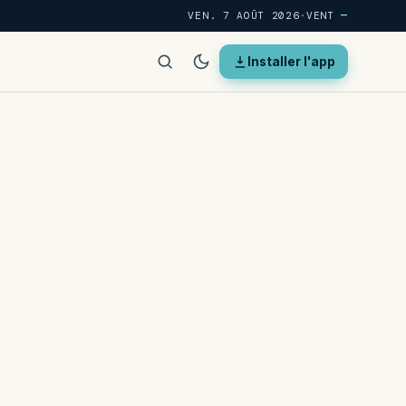
VEN. 7 AOÛT 2026
·
VENT
—
Installer l'app