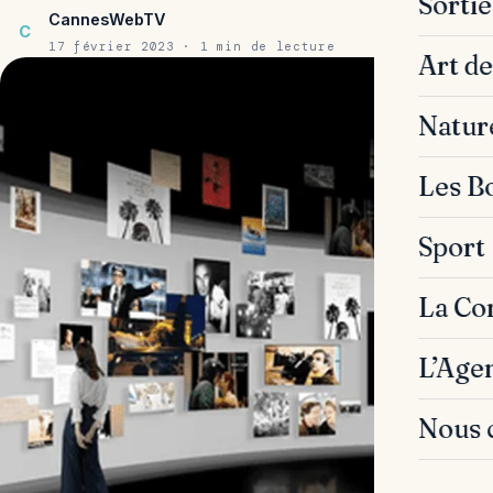
Sorti
CannesWebTV
C
17 février 2023 · 1 min de lecture
Art de
Natur
Les B
Sport
La C
L’Age
Nous 