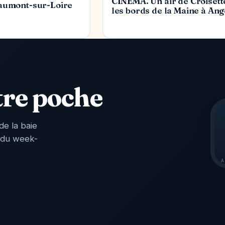
CINÉMA. Un air de Croisett
aumont-sur-Loire
les bords de la Maine à An
tre poche
de la baie
 du week-
A