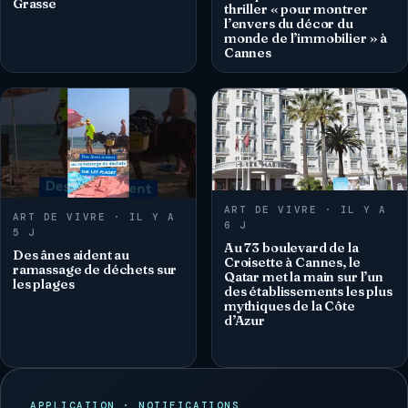
Grasse
thriller « pour montrer
l’envers du décor du
monde de l’immobilier » à
Cannes
ART DE VIVRE · IL Y A
ART DE VIVRE · IL Y A
6 J
5 J
Au 73 boulevard de la
Des ânes aident au
Croisette à Cannes, le
ramassage de déchets sur
Qatar met la main sur l’un
les plages
des établissements les plus
mythiques de la Côte
d’Azur
APPLICATION · NOTIFICATIONS