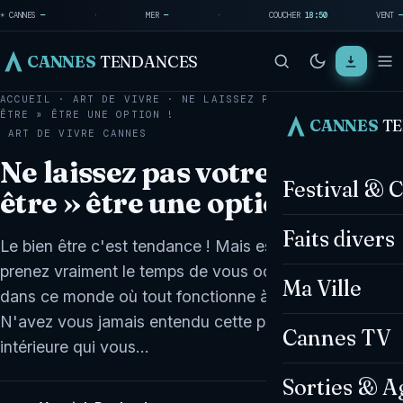
☀ CANNES
—
·
MER
—
·
COUCHER
18:50
VENT
—
CANNES
TENDANCES
ACCUEIL
·
ART DE VIVRE
·
NE LAISSEZ PAS VOTRE « BIEN
ÊTRE » ÊTRE UNE OPTION !
CANNES
T
ART DE VIVRE
CANNES
Ne laissez pas votre « bien
Festival & 
être » être une option !
Faits divers
Le bien être c'est tendance ! Mais est-ce que vous
prenez vraiment le temps de vous occuper de vous
Ma Ville
dans ce monde où tout fonctionne à 100 à l'heure ?
N'avez vous jamais entendu cette petite voix
Cannes TV
intérieure qui vous…
Sorties & A