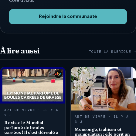
Côte d'Azur.
Rejoindre la communauté
À lire aussi
TOUTE LA RUBRIQUE →
ART DE VIVRE · IL Y A
2 J
ART DE VIVRE · IL Y A
3 J
Il existe le Mondial
parfumé de boules
Mensonge, trahison et
carrées ! Il s’est déroulé à
manipulation : elle écrit un