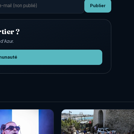
Publier
tier ?
d'Azur.
munauté