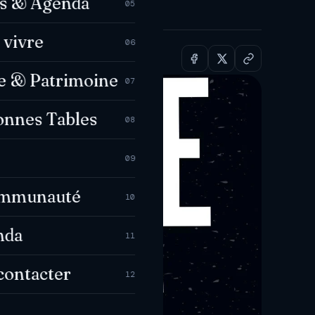
es & Agenda
05
 vivre
06
e & Patrimoine
07
onnes Tables
08
09
ommunauté
10
nda
11
contacter
12