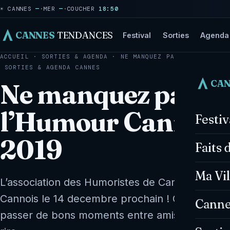
☀ CANNES
—
·
MER
—
·
COUCHER
18:50
CANNES
TENDANCES
Festival
Sorties
Agenda
ACCUEIL
·
SORTIES & AGENDA
·
NE MANQUEZ PAS LE GALA DE 
SORTIES & AGENDA
CANNES
CA
Ne manquez pas le 
l’Humour Cannois 
Festi
2019
Faits 
Ma Vil
L’association des Humoristes de Cannes organ
Cannois le 14 decembre prochain ! C'est un é
Canne
passer de bons moments entre amis ou en fami