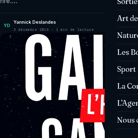
Sorti
rire.…
Art de
Yannick Deslandes
YD
3 décembre 2019 · 1 min de lecture
Natur
Les B
Sport
La C
L’Age
Nous 