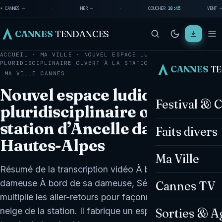
☀ CANNES
—
·
MER
—
·
COUCHER
18:45
VENT
—
CANNES
TENDANCES
ACCUEIL
·
MA VILLE
·
NOUVEL ESPACE LUDIQUE
PLURIDISCIPLINAIRE OUVERT À LA STATION D’ANCELLE DANS…
CANNES
T
MA VILLE
CANNES
Nouvel espace ludique
Festival & 
pluridisciplinaire ouvert à la
station d’Ancelle dans les
Faits divers
Hautes-Alpes
Ma Ville
Résumé de la transcription vidéo À bord de sa
dameuse À bord de sa dameuse, Sébastien Cinturier
Cannes TV
multiplie les aller-retours pour façonner le front de
neige de la station. Il fabrique un espace ludique, un
Sorties & A