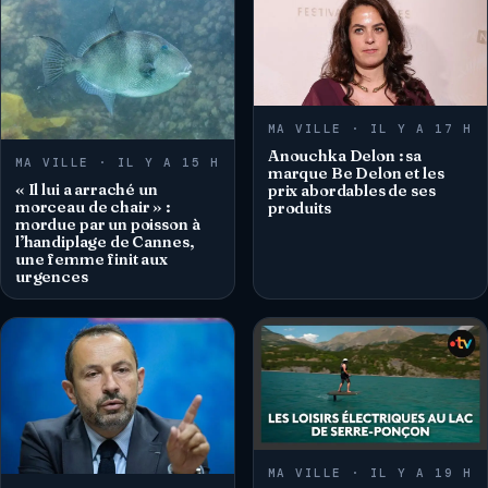
MA VILLE · IL Y A 17 H
Anouchka Delon : sa
MA VILLE · IL Y A 15 H
marque Be Delon et les
« Il lui a arraché un
prix abordables de ses
morceau de chair » :
produits
mordue par un poisson à
l’handiplage de Cannes,
une femme finit aux
urgences
MA VILLE · IL Y A 19 H