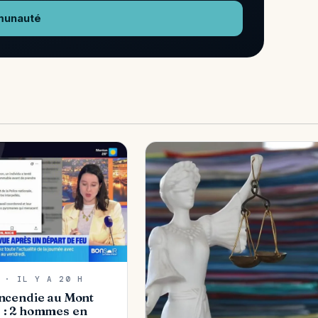
munauté
 · IL Y A 20 H
incendie au Mont
e : 2 hommes en