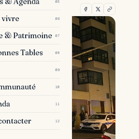
es & Agenda
05
 vivre
06
e & Patrimoine
07
onnes Tables
08
09
ommunauté
10
nda
11
contacter
12