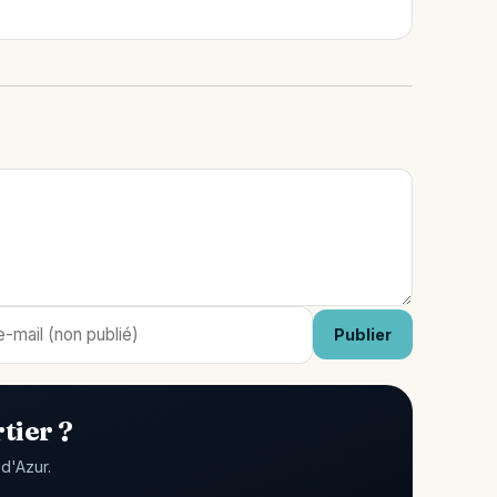
Publier
tier ?
d'Azur.