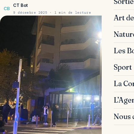
Sorti
CT Bot
CB
9 décembre 2025 · 1 min de lecture
Art de
Natur
Les B
Sport
La C
L’Age
Nous 