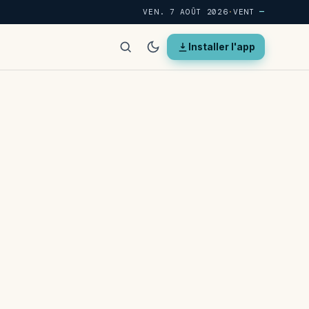
VEN. 7 AOÛT 2026
·
VENT
—
Installer l'app