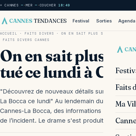
☀ CANNES
—
·
MER
—
·
COUCHER
18:49
CANNES
TENDANCES
Festival
Sorties
Agenda
ACCUEIL
·
FAITS DIVERS
·
ON EN SAIT PLUS SUR LE JEUNE H
FAITS DIVERS
CANNES
CA
On en sait plus su
tué ce lundi à Can
Festi
Faits 
"Découvrez de nouveaux détails sur le jeune
La Bocca ce lundi" Au lendemain du décès tra
Ma Vil
Cannes-La Bocca, des informations détaillées 
Canne
de l’incident. Le drame s'est produit…