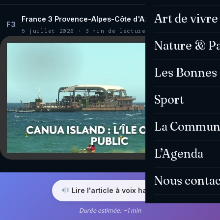
Art de vivre
France 3 Provence-Alpes-Côte d'Azur
F3
5 juillet 2026 · 3 min de lecture
Nature & P
Les Bonnes 
Sport
La Commun
L’Agenda
Nous contac
Lire l'article à voix haute
Durée estimée: ~1 min