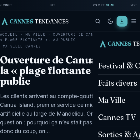
☀ CANNES
—
·
MER
—
·
COUCHER
18:48
VENT
—
CANNES
TENDANCES
ACCUEIL
·
MA VILLE
·
OUVERTURE DE CANUA ISLAND, LA
« PLAGE FLOTTANTE », AU PUBLIC
CANNES
T
MA VILLE
CANNES
Ouverture de Canua Island,
Festival & 
la « plage flottante », au
public
Faits divers
Les clients arrivent au compte-gouttes à bord du
Ma Ville
Canua Island, premier service ce midi sur cette île
artificielle au large de Mandelieu. On s’est posé la
Cannes TV
question : pourquoi ça n’existait pas en France ? Voilà,
donc du coup, on…
Sorties & A