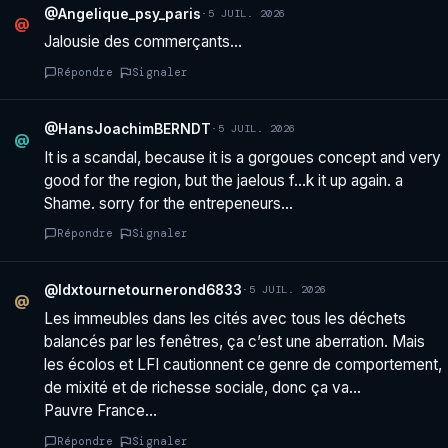
@Angelique_psy_paris
·
5 JUIL. 2026
@
Jalousie des commerçants…
Répondre
Signaler
@HansJoachimBERNDT
·
5 JUIL. 2026
@
It is a scandal, because it is a gorgoues concept and very
good for the region, but the jaelous f…k it up again. a
Shame. sorry for the entrepeneurs…
Répondre
Signaler
@ldxtournetournerond6833
·
5 JUIL. 2026
@
Les immeubles dans les cités avec tous les déchets
balancés par les fenêtres, ça c’est une aberration. Mais
les écolos et LFI cautionnent ce genre de comportement,
de mixité et de richesse sociale, donc ça va…
Pauvre France…
Répondre
Signaler