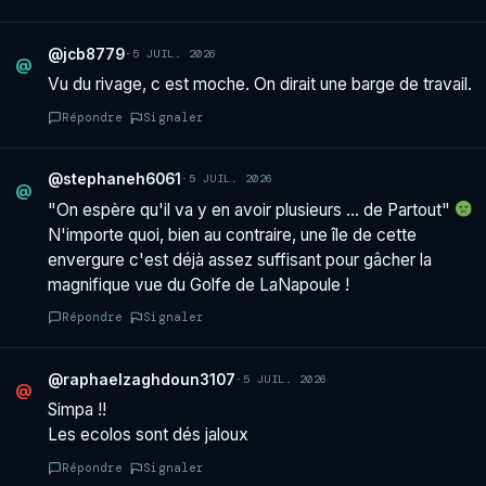
@jcb8779
·
5 JUIL. 2026
@
Vu du rivage, c est moche. On dirait une barge de travail.
Répondre
Signaler
@stephaneh6061
·
5 JUIL. 2026
@
"On espère qu'il va y en avoir plusieurs … de Partout"
N'importe quoi, bien au contraire, une île de cette
envergure c'est déjà assez suffisant pour gâcher la
magnifique vue du Golfe de LaNapoule !
Répondre
Signaler
@raphaelzaghdoun3107
·
5 JUIL. 2026
@
Simpa !!
Les ecolos sont dés jaloux
Répondre
Signaler