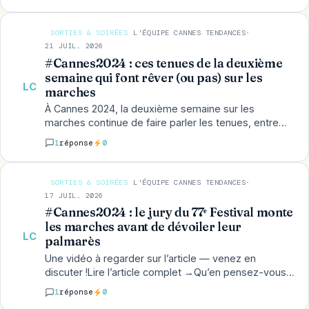
de fuir…
SORTIES & SOIRÉES
L'ÉQUIPE CANNES TENDANCES
·
21 JUIL. 2026
#Cannes2024 : ces tenues de la deuxième
semaine qui font rêver (ou pas) sur les
LC
marches
À Cannes 2024, la deuxième semaine sur les
marches continue de faire parler les tenues, entre
celles qui font rêver et celles qui divisent.…
1
réponse
0
SORTIES & SOIRÉES
L'ÉQUIPE CANNES TENDANCES
·
17 JUIL. 2026
#Cannes2024 : le jury du 77ᵉ Festival monte
les marches avant de dévoiler leur
LC
palmarès
Une vidéo à regarder sur l’article — venez en
discuter !Lire l’article complet →Qu’en pensez-vous ?
Le fil ci-dessous est commun avec les
1
réponse
0
commentaires…