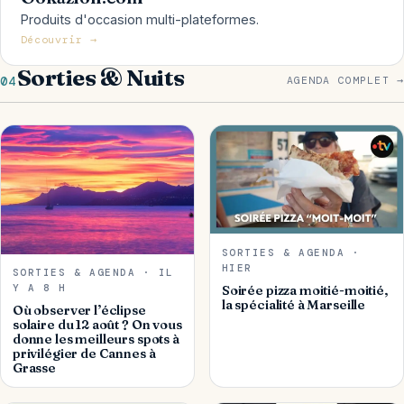
Produits d'occasion multi-plateformes.
Découvrir →
Sorties & Nuits
04
AGENDA COMPLET →
SORTIES & AGENDA ·
HIER
SORTIES & AGENDA · IL
Y A 8 H
Soirée pizza moitié-moitié,
la spécialité à Marseille
Où observer l’éclipse
solaire du 12 août ? On vous
donne les meilleurs spots à
privilégier de Cannes à
Grasse