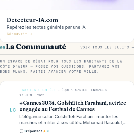
Detecteur-IA.com
Repérez les textes générés par une IA.
Découvrir →
La Communauté
09
VOIR TOUS LES SUJETS →
UN ESPACE DE DÉBAT POUR TOUS LES HABITANTS DE LA
CÔTE D'AZUR — POSEZ VOS QUESTIONS, PARTAGEZ VOS
BONS PLANS, FAITES AVANCER VOTRE VILLE.
SORTIES & SOIRÉES
L'ÉQUIPE CANNES TENDANCES
·
23 JUIL. 2026
#Cannes2024. Golshifteh Farahani, actrice
engagée au Festival de Cannes
LC
L’élégance selon Golshifteh Farahani : monter les
marches et militer à ses côtés. Mohamad Rasoulof,
en compétition officielle, le célèbre réalisateur vient
3
réponses
0