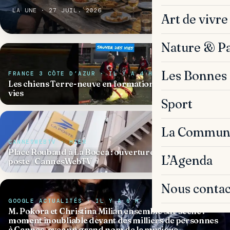
LA UNE · 27 JUIL. 2026
Art de vivre
Nature & P
Les Bonnes 
FRANCE 3 CÔTE D’AZUR · IL Y A 4 H
Les chiens Terre-neuve en formation pour sauver des
vies
Sport
La Commun
CANNESWEBTV · HIER
Place Roubaud à La Bocca : ouverture de la nouvelle
L’Agenda
poste | CannesWebTV
Nous contac
GOOGLE ACTUALITÉS · IL Y A 6 H
M. Pokora et Christina Milian ensemble sur scène :
moment inoubliable devant des milliers de personnes
à Cannes, avec un grand nom de la musique