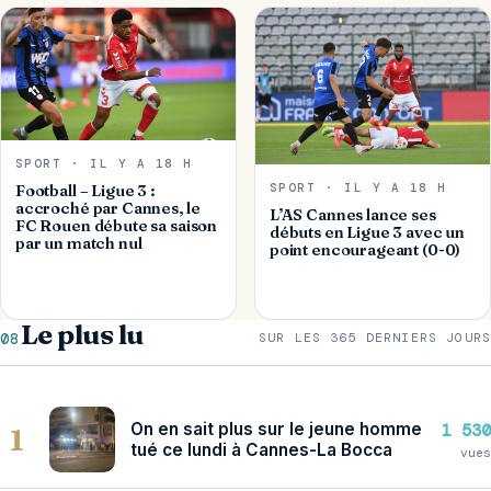
SPORT · IL Y A 18 H
SPORT · IL Y A 18 H
Football – Ligue 3 :
accroché par Cannes, le
L’AS Cannes lance ses
FC Rouen débute sa saison
débuts en Ligue 3 avec un
par un match nul
point encourageant (0-0)
Le plus lu
08
SUR LES 365 DERNIERS JOURS
On en sait plus sur le jeune homme
1 530
1
tué ce lundi à Cannes-La Bocca
vues