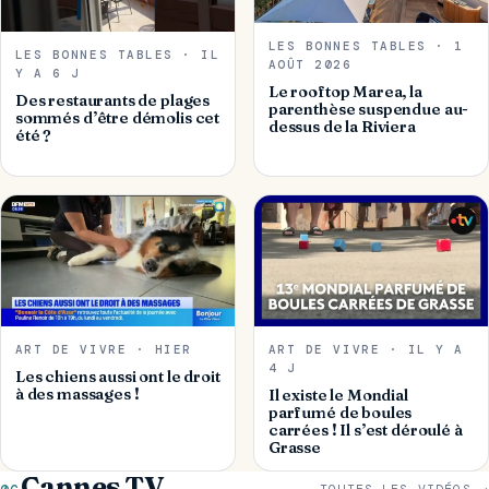
LES BONNES TABLES · 1
LES BONNES TABLES · IL
AOÛT 2026
Y A 6 J
Le rooftop Marea, la
Des restaurants de plages
parenthèse suspendue au-
sommés d’être démolis cet
dessus de la Riviera
été ?
ART DE VIVRE · HIER
ART DE VIVRE · IL Y A
4 J
Les chiens aussi ont le droit
à des massages !
Il existe le Mondial
parfumé de boules
carrées ! Il s’est déroulé à
Grasse
Cannes TV