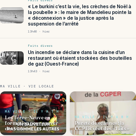
Faits divers
« Le burkini c’est la vie, les crèches de Noël à
la poubelle » : le maire de Mandelieu pointe la
« déconnexion » de la justice après la
suspension de l’arrêté
13h46 · hier
Faits divers
Un incendie se déclare dans la cuisine d’un
restaurant où étaient stockées des bouteilles
de gaz (Ouest-France)
13h43 · hier
MA VILLE · VIE LOCALE
MA VILLE · IL Y A 7 H
Les Terre-Neuve en
MA VILLE · IL Y A 8 H
formation pour sauver
Pureté des cannes : la
des vies
CGPER veut des « faits »