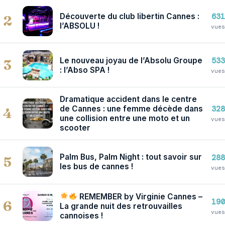
Découverte du club libertin Cannes :
631
2
l’ABSOLU !
vues
Le nouveau joyau de l’Absolu Groupe
533
3
: l’Abso SPA !
vues
Dramatique accident dans le centre
de Cannes : une femme décède dans
328
4
une collision entre une moto et un
vues
scooter
Palm Bus, Palm Night : tout savoir sur
288
5
les bus de cannes !
vues
REMEMBER by Virginie Cannes –
190
6
La grande nuit des retrouvailles
vues
cannoises !