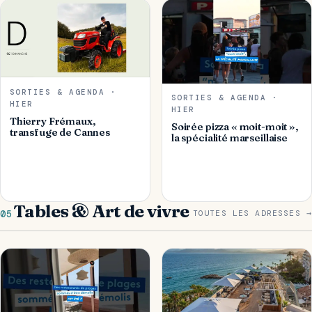
SORTIES & AGENDA ·
SORTIES & AGENDA ·
HIER
HIER
Thierry Frémaux,
Soirée pizza « moit-moit »,
transfuge de Cannes
la spécialité marseillaise
Tables & Art de vivre
05
TOUTES LES ADRESSES →