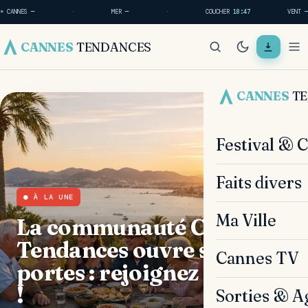
☀ CANNES
—
·
MER
—
·
COUCHER
18:47
VENT
—
CANNES
TENDANCES
CANNES
T
Festival & 
Faits divers
● À LA UNE
Ma Ville
La communauté Cannes
Tendances ouvre ses
Cannes TV
portes : rejoignez le débat
!
Sorties & A