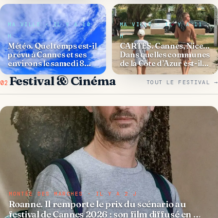
MA VILLE · IL Y A 10
MA VILLE · IL Y A 11
H
H
Météo. Quel temps est-il
CARTES. Cannes, Nice…
prévu à Cannes et ses
Dans quelles communes
environs le samedi 8
de la Côte d’Azur est-il
août 2026 ?
interdit de se promener
Festival & Cinéma
torse nu ou en ma
02
TOUT LE FESTIVAL →
MONTÉE DES MARCHES · IL Y A 2 J
Roanne. Il remporte le prix du scénario au
festival de Cannes 2026 : son film diffusé en …