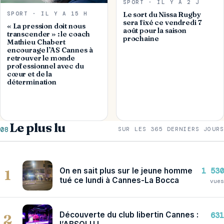
SPORT · IL Y A 2 J
SPORT · IL Y A 15 H
Le sort du Nissa Rugby
sera fixé ce vendredi 7
« La pression doit nous
août pour la saison
transcender » : le coach
prochaine
Mathieu Chabert
encourage l’AS Cannes à
retrouver le monde
professionnel avec du
cœur et de la
détermination
Le plus lu
08
SUR LES 365 DERNIERS JOURS
On en sait plus sur le jeune homme
1 530
1
tué ce lundi à Cannes-La Bocca
vues
Découverte du club libertin Cannes :
631
2