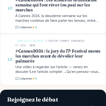
semaine qui font rêver (ou pas) sur les
LC
marches
À Cannes 2024, la deuxième semaine sur les
marches continue de faire parler les tenues, entre
celles qui font rêver et celles qui divisent.…
1
réponse
0
SORTIES & SOIRÉES
L'ÉQUIPE CANNES TENDANCES
·
17 JUIL. 2026
#Cannes2024 : le jury du 77ᵉ Festival monte
les marches avant de dévoiler leur
LC
palmarès
Une vidéo à regarder sur l’article — venez en
discuter !Lire l’article complet →Qu’en pensez-vous ?
Le fil ci-dessous est commun avec les
1
réponse
0
commentaires…
Rejoignez le débat