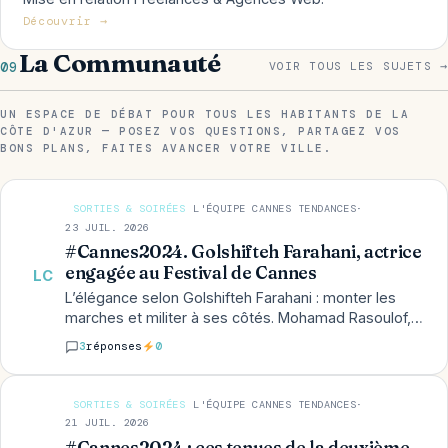
Découvrir →
La Communauté
09
VOIR TOUS LES SUJETS →
UN ESPACE DE DÉBAT POUR TOUS LES HABITANTS DE LA
CÔTE D'AZUR — POSEZ VOS QUESTIONS, PARTAGEZ VOS
BONS PLANS, FAITES AVANCER VOTRE VILLE.
SORTIES & SOIRÉES
L'ÉQUIPE CANNES TENDANCES
·
23 JUIL. 2026
#Cannes2024. Golshifteh Farahani, actrice
engagée au Festival de Cannes
LC
L’élégance selon Golshifteh Farahani : monter les
marches et militer à ses côtés. Mohamad Rasoulof,
en compétition officielle, le célèbre réalisateur vient
3
réponses
0
de fuir…
SORTIES & SOIRÉES
L'ÉQUIPE CANNES TENDANCES
·
21 JUIL. 2026
#Cannes2024 : ces tenues de la deuxième