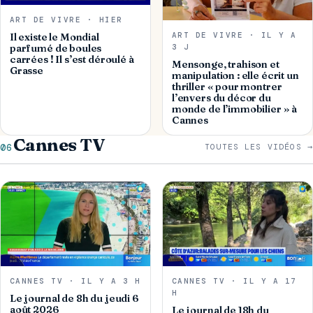
ART DE VIVRE · HIER
ART DE VIVRE · IL Y A
Il existe le Mondial
parfumé de boules
3 J
carrées ! Il s’est déroulé à
Mensonge, trahison et
Grasse
manipulation : elle écrit un
thriller « pour montrer
l’envers du décor du
monde de l’immobilier » à
Cannes
Cannes TV
06
TOUTES LES VIDÉOS →
CANNES TV · IL Y A 3 H
CANNES TV · IL Y A 17
H
Le journal de 8h du jeudi 6
août 2026
Le journal de 18h du