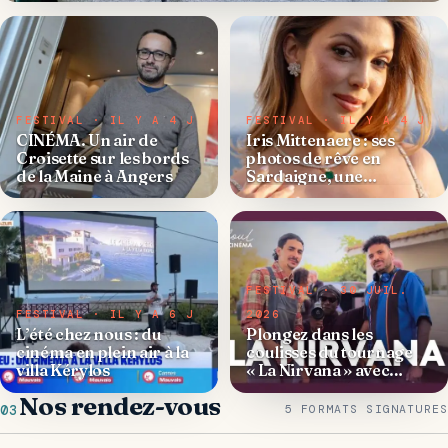
FESTIVAL · IL Y A 4 J
FESTIVAL · IL Y A 4 J
CINÉMA. Un air de
Iris Mittenaere : ses
Croisette sur les bords
photos de rêve en
de la Maine à Angers
Sardaigne, une
escapade idyllique loin
des tapis rouges
FESTIVAL · 30 JUIL.
FESTIVAL · IL Y A 6 J
2026
L’été chez nous : du
Plongez dans les
cinéma en plein air à la
coulisses du tournage
villa Kérylos
« La Nirvana » avec
Abdoul fait son cinéma
Nos rendez-vous
03
5 FORMATS SIGNATURES