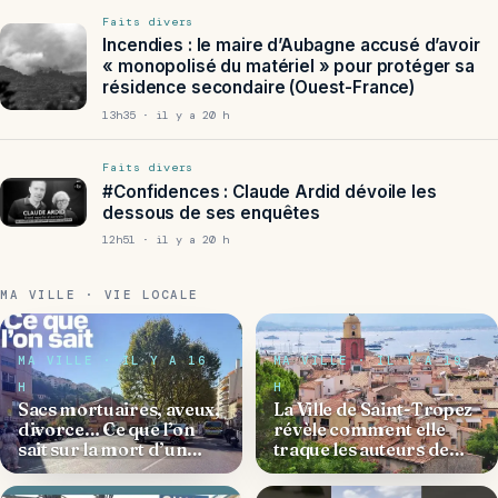
Faits divers
Incendies : le maire d’Aubagne accusé d’avoir
« monopolisé du matériel » pour protéger sa
résidence secondaire (Ouest-France)
13h35 · il y a 20 h
Faits divers
#Confidences : Claude Ardid dévoile les
dessous de ses enquêtes
12h51 · il y a 20 h
MA VILLE · VIE LOCALE
MA VILLE · IL Y A 16
MA VILLE · IL Y A 19
H
H
Sacs mortuaires, aveux,
La Ville de Saint-Tropez
divorce… Ce que l’on
révèle comment elle
sait sur la mort d’un
traque les auteurs de
adolescent de 17 ans
dépôts sauvages qui
quartier de la Madeleine
nuisent à son image