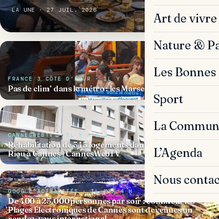
LA UNE · 27 JUIL. 2026
Art de vivre
Nature & P
Les Bonnes 
FRANCE 3 CÔTE D’AZUR · IL Y A 16 H
Pas de clim’ dans le métro : les Marseillais suffoquent
Sport
La Commun
CANNESWEBTV · IL Y A 2 J
Réhabilitation de 343 logements dans le quartier du
L’Agenda
Riou à Cannes | CannesWebTV
Nous contac
GOOGLE ACTUALITÉS · IL Y A 4 H
De 400 à 25.000 personnes par soir : comment les
Plages Électroniques de Cannes sont devenues un
rendez-vous international