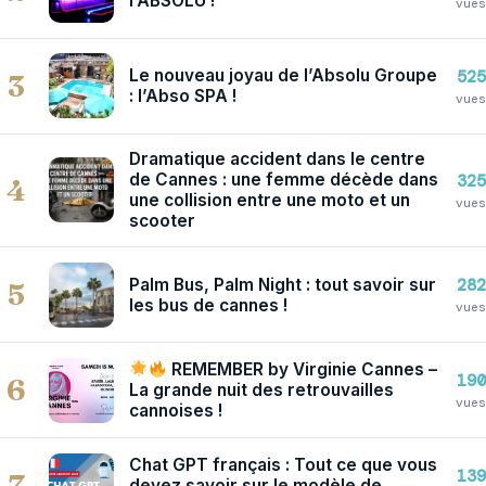
l’ABSOLU !
vues
Le nouveau joyau de l’Absolu Groupe
525
3
: l’Abso SPA !
vues
Dramatique accident dans le centre
de Cannes : une femme décède dans
325
4
une collision entre une moto et un
vues
scooter
Palm Bus, Palm Night : tout savoir sur
282
5
les bus de cannes !
vues
REMEMBER by Virginie Cannes –
190
6
La grande nuit des retrouvailles
vues
cannoises !
Chat GPT français : Tout ce que vous
139
7
devez savoir sur le modèle de