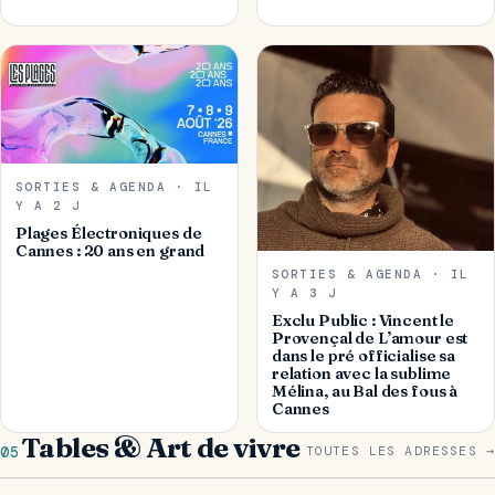
SORTIES & AGENDA · IL
Y A 2 J
Plages Électroniques de
Cannes : 20 ans en grand
SORTIES & AGENDA · IL
Y A 3 J
Exclu Public : Vincent le
Provençal de L’amour est
dans le pré officialise sa
relation avec la sublime
Mélina, au Bal des fous à
Cannes
Tables & Art de vivre
05
TOUTES LES ADRESSES →