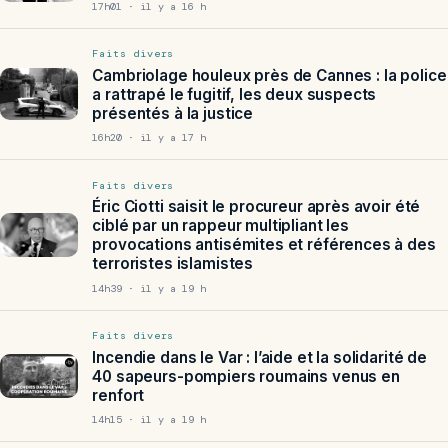
17h01 · il y a 16 h
Faits divers
Cambriolage houleux près de Cannes : la police
a rattrapé le fugitif, les deux suspects
présentés à la justice
16h20 · il y a 17 h
Faits divers
Éric Ciotti saisit le procureur après avoir été
ciblé par un rappeur multipliant les
provocations antisémites et références à des
terroristes islamistes
14h39 · il y a 19 h
Faits divers
Incendie dans le Var : l’aide et la solidarité de
40 sapeurs-pompiers roumains venus en
renfort
14h15 · il y a 19 h