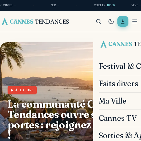
☀ CANNES
—
·
MER
—
·
COUCHER
18:50
VENT
—
CANNES
TENDANCES
CANNES
T
Festival & 
Faits divers
● À LA UNE
Ma Ville
La communauté Cannes
Tendances ouvre ses
Cannes TV
portes : rejoignez le débat
!
Sorties & A