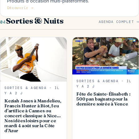
Produits d'occasion multi-plateformes.
Découvrir →
Sorties & Nuits
04
AGENDA COMPLET →
SORTIES & AGENDA · IL
Y A 2 J
SORTIES & AGENDA · IL
Y A 2 J
Fête de Sainte-Élisabeth :
500 pan bagnats pour la
Keziah Jones à Mandelieu,
dernière soirée à Vence
Francis Huster à Biot, feu
d’artifice à Cannes ou
concert classique à Nice…
Nos idées loisirs pour ce
mardi 4 août sur la Côte
d’Azur