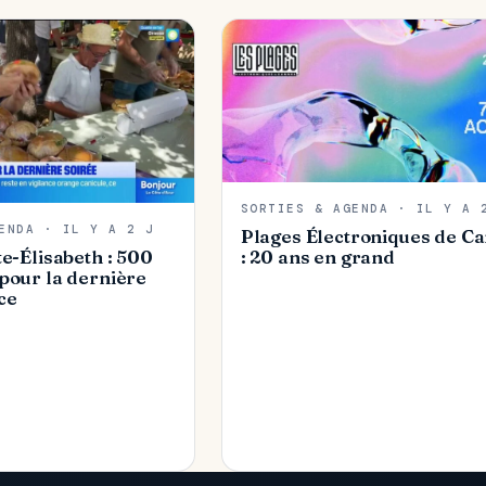
SORTIES & AGENDA · IL Y A 
ENDA · IL Y A 2 J
Plages Électroniques de C
te-Élisabeth : 500
: 20 ans en grand
pour la dernière
ce