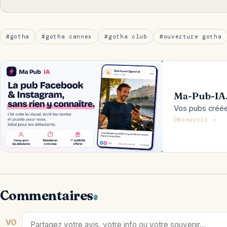
#gotha
#gotha cannes
#gotha club
#ouverture gotha
Ma-Pub-IA
Vos pubs créées
Découvrir →
Commentaires
0
VO