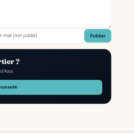
Publier
tier ?
d'Azur.
munauté