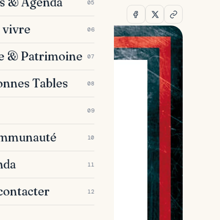
es & Agenda
05
 vivre
06
e & Patrimoine
07
onnes Tables
08
09
ommunauté
10
nda
11
contacter
12