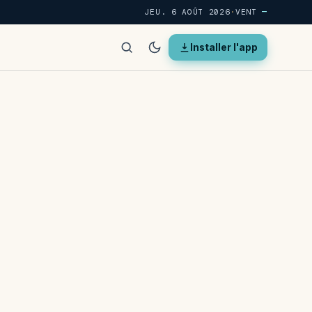
JEU. 6 AOÛT 2026
·
VENT
—
Installer l'app