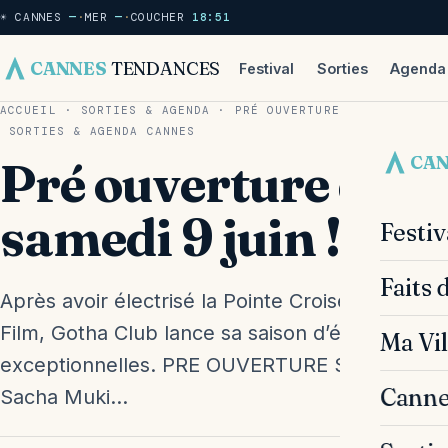
☀ CANNES
—
·
MER
—
·
COUCHER
18:51
CANNES
TENDANCES
Festival
Sorties
Agenda
ACCUEIL
·
SORTIES & AGENDA
·
PRÉ OUVERTURE DU GOTHA CE 
SORTIES & AGENDA
CANNES
CA
Pré ouverture du
samedi 9 juin !
Festi
Faits 
Après avoir électrisé la Pointe Croisette durant
Film, Gotha Club lance sa saison d’été et pro
Ma Vil
exceptionnelles. PRE OUVERTURE Samedi 9 jui
Canne
Sacha Muki…