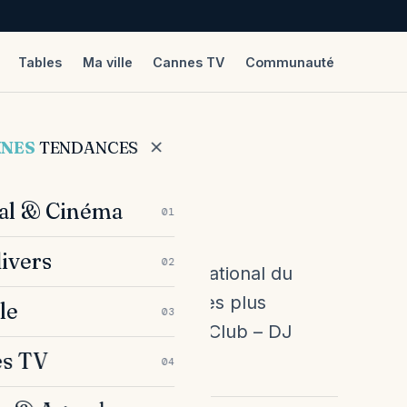
Tables
Ma ville
Cannes TV
Communauté
SAMEDI 9 JUIN !
NNES
TENDANCES
 GOTHA ce
val & Cinéma
01
divers
02
 le 65eme Festival International du
met une programmation des plus
le
03
n 2012 : Opening Gotha Club – DJ
s TV
04