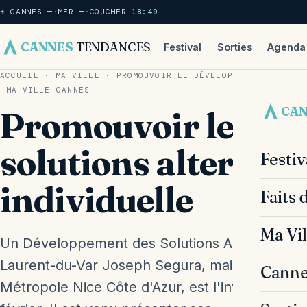
☀ CANNES
—
·
MER
—
·
COUCHER
18:49
CANNES
TENDANCES
Festival
Sorties
Agenda
ACCUEIL
·
MA VILLE
·
PROMOUVOIR LE DÉVELOPPEMENT DE SOL
MA VILLE
CANNES
CA
Promouvoir le dév
solutions alternati
Festi
individuelle
Faits 
Ma Vil
Un Développement des Solutions Alternatives à l
Laurent-du-Var Joseph Segura, maire de Saint-
Canne
Métropole Nice Côte d'Azur, est l'invité de Bon