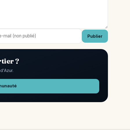
Publier
tier ?
d'Azur.
munauté