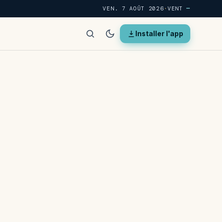
VEN. 7 AOÛT 2026
·
VENT
—
Installer l'app