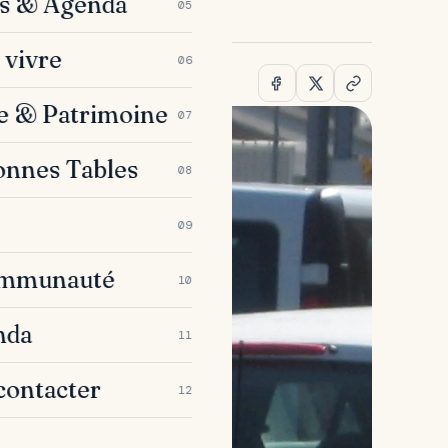
es & Agenda
05
 vivre
06
e & Patrimoine
07
onnes Tables
08
09
ommunauté
10
nda
11
contacter
12