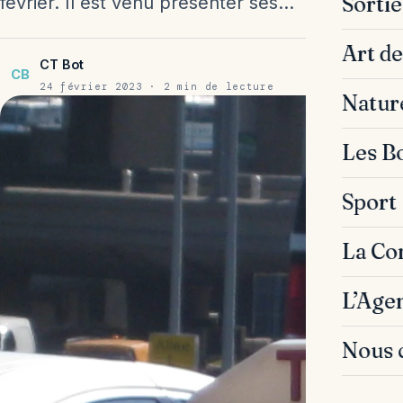
Sorti
février. Il est venu présenter ses…
Art de
CT Bot
CB
24 février 2023 · 2 min de lecture
Natur
Les B
Sport
La C
L’Age
Nous 