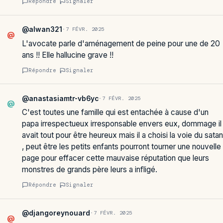
Répondre
Signaler
@alwan321
·
7 FÉVR. 2025
@
L'avocate parle d'aménagement de peine pour une de 20
ans !! Elle hallucine grave !!
Répondre
Signaler
@anastasiamtr-vb6yc
·
7 FÉVR. 2025
@
C'est toutes une famille qui est entachée à cause d'un
papa irrespectueux irresponsable envers eux, dommage il
avait tout pour être heureux mais il a choisi la voie du satan
, peut être les petits enfants pourront tourner une nouvelle
page pour effacer cette mauvaise réputation que leurs
monstres de grands père leurs a infligé.
Répondre
Signaler
@djangoreynouard
·
7 FÉVR. 2025
@