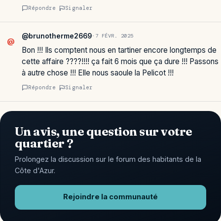
Répondre
Signaler
@brunotherme2669
·
7 FÉVR. 2025
@
Bon !!! Ils comptent nous en tartiner encore longtemps de
cette affaire ????!!!! ça fait 6 mois que ça dure !!! Passons
à autre chose !!! Elle nous saoule la Pelicot !!!
Répondre
Signaler
Un avis, une question sur votre
quartier ?
Prolongez la discussion sur le forum des habitants de la
Côte d'Azur.
Rejoindre la communauté