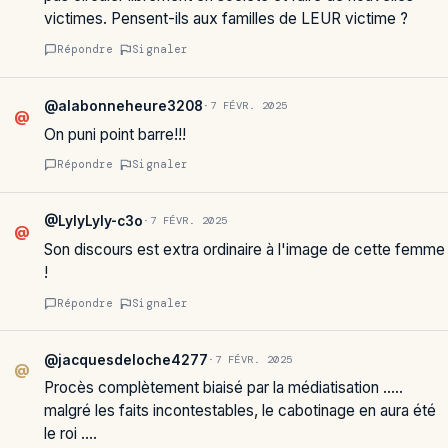
victimes. Pensent-ils aux familles de LEUR victime ?
Répondre
Signaler
@alabonneheure3208
·
7 FÉVR. 2025
@
On puni point barre!!!
Répondre
Signaler
@LylyLyly-c3o
·
7 FÉVR. 2025
@
Son discours est extra ordinaire à l'image de cette femme
!
Répondre
Signaler
@jacquesdeloche4277
·
7 FÉVR. 2025
@
Procès complètement biaisé par la médiatisation …..
malgré les faits incontestables, le cabotinage en aura été
le roi ….