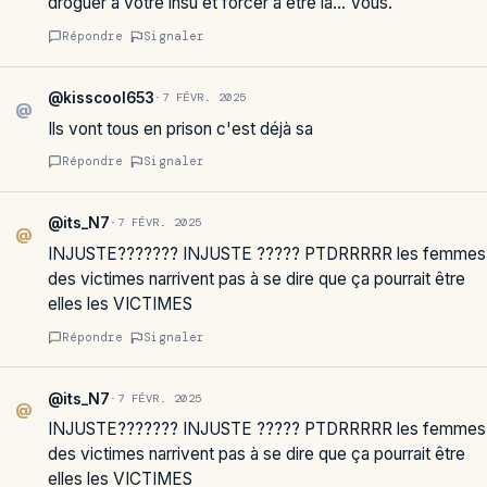
droguer à votre insu et forcer à être là… Vous.
Répondre
Signaler
@kisscool653
·
7 FÉVR. 2025
@
Ils vont tous en prison c'est déjà sa
Répondre
Signaler
@its_N7
·
7 FÉVR. 2025
@
INJUSTE??????? INJUSTE ????? PTDRRRRR les femmes
des victimes narrivent pas à se dire que ça pourrait être
elles les VICTIMES
Répondre
Signaler
@its_N7
·
7 FÉVR. 2025
@
INJUSTE??????? INJUSTE ????? PTDRRRRR les femmes
des victimes narrivent pas à se dire que ça pourrait être
elles les VICTIMES