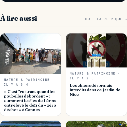
À lire aussi
TOUTE LA RUBRIQUE →
NATURE & PATRIMOINE ·
IL Y A 2 J
NATURE & PATRIMOINE ·
IL Y A 6 H
Les chiens désormais
interdits dans ce jardin de
« C’est frustrant quand les
Nice
poubelles débordent » :
comment les îles de Lérins
ont relevé le défi du « zéro
déchet » à Cannes