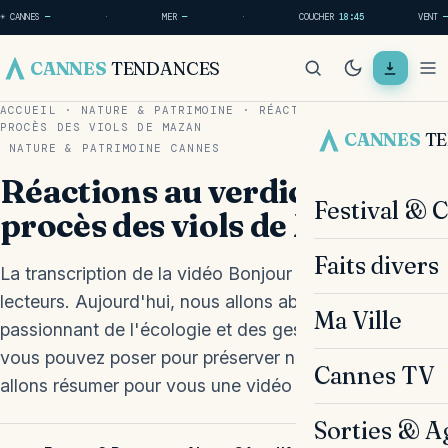
☀ CANNES
—
·
MER
—
·
COUCHER
18:45
VENT
—
CANNES
TENDANCES
ACCUEIL
·
NATURE & PATRIMOINE
·
RÉACTIONS AU VERDICT DU
PROCÈS DES VIOLS DE MAZAN
CANNES
T
NATURE & PATRIMOINE
CANNES
Réactions au verdict du
Festival & 
procès des viols de Mazan
Faits divers
La transcription de la vidéo Bonjour à vous, chers
lecteurs. Aujourd'hui, nous allons aborder le sujet
Ma Ville
passionnant de l'écologie et des gestes simples que
vous pouvez poser pour préserver notre planète. Nous
Cannes TV
allons résumer pour vous une vidéo intéressante sur…
Sorties & A