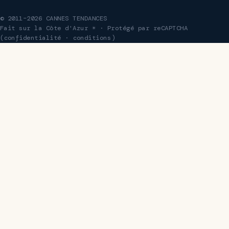
© 2011–2026 CANNES TENDANCES
Fait sur la Côte d'Azur ☀ · Protégé par reCAPTCHA
(
confidentialité
·
conditions
)