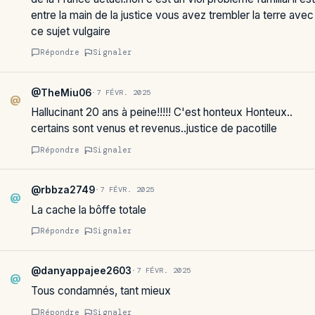
entre la main de la justice vous avez trembler la terre avec
ce sujet vulgaire
Répondre
Signaler
@TheMiu06
·
7 FÉVR. 2025
@
Hallucinant 20 ans à peine!!!!! C'est honteux Honteux..
certains sont venus et revenus..justice de pacotille
Répondre
Signaler
@rbbza2749
·
7 FÉVR. 2025
@
La cache la bôffe totale
Répondre
Signaler
@danyappajee2603
·
7 FÉVR. 2025
@
Tous condamnés, tant mieux
Répondre
Signaler