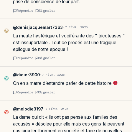
prise de conscience de leur part.
Répondre
Signaler
@denisjacquemart7363
·
7 FÉVR. 2025
@
La meute hystérique et vociférante des " tricoteuses "
est inssuportable . Tout ce procés est une tragique
epilogue de notre epoque !
Répondre
Signaler
@didier3900
·
7 FÉVR. 2025
@
On en a marre d’entendre parler de cette histoire
Répondre
Signaler
@melodie3197
·
7 FÉVR. 2025
@
La dame qui dit « ils ont pas pensé aux familles des
accusés » désolée pour elle mais ces gens-là peuvent
pas circuler librement en société et faire de nouvelles