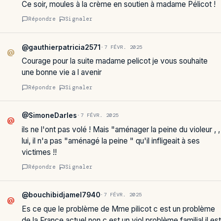
Ce soir, moules à la crème en soutien à madame Pélicot !
Répondre
Signaler
@gauthierpatricia2571
·
7 FÉVR. 2025
@
Courage pour la suite madame pelicot je vous souhaite
une bonne vie a l avenir
Répondre
Signaler
@SimoneDarles
·
7 FÉVR. 2025
@
ils ne l'ont pas volé ! Mais "aménager la peine du violeur , ,
lui, il n'a pas "aménagé la peine " qu'il infligeait à ses
victimes !!
Répondre
Signaler
@bouchibidjamel7940
·
7 FÉVR. 2025
@
Es ce que le problème de Mme pilicot c est un problème
de la France actuel.non c est un viol problème familial il est