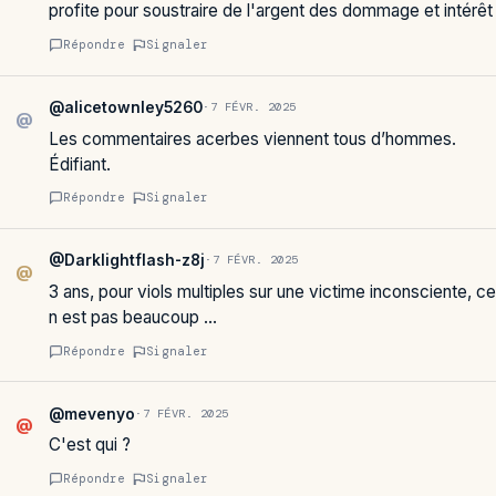
profite pour soustraire de l'argent des dommage et intérêt
Répondre
Signaler
@alicetownley5260
·
7 FÉVR. 2025
@
Les commentaires acerbes viennent tous d’hommes.
Édifiant.
Répondre
Signaler
@Darklightflash-z8j
·
7 FÉVR. 2025
@
3 ans, pour viols multiples sur une victime inconsciente, ce
n est pas beaucoup …
Répondre
Signaler
@mevenyo
·
7 FÉVR. 2025
@
C'est qui ?
Répondre
Signaler